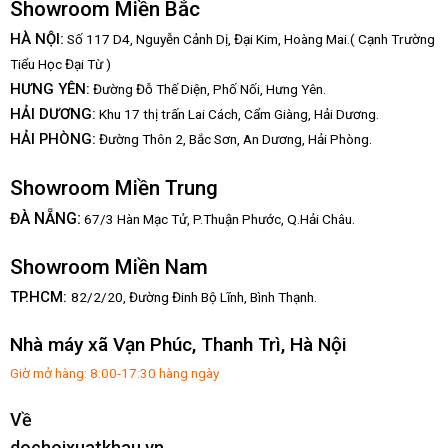
Showroom Miền Bắc
HÀ NỘI:
Số 117 D4, Nguyễn Cảnh Dị, Đại Kim, Hoàng Mai.( Cạnh Trường
Tiểu Học Đại Từ )
HƯNG YÊN:
Đường Đỗ Thế Diện, Phố Nối, Hưng Yên.
HẢI DƯƠNG:
Khu 17 thị trấn Lai Cách, Cẩm Giàng, Hải Dương.
HẢI PHÒNG:
Đường Thôn 2, Bắc Sơn, An Dương, Hải Phòng.
Showroom Miền Trung
:
ĐÀ NẴNG
67/3 Hàn Mạc Tử, P.Thuận Phước, Q.Hải Châu.
Showroom Miền Nam
TP.HCM:
82/2/20, Đường Đinh Bộ Lĩnh,
Bình Thạnh.
Nhà máy xã Vạn Phúc, Thanh Trì, Hà Nội
Giờ mở hàng: 8:00-17:30 hàng ngày
Về
dochoixuatkhau.vn