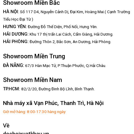
Showroom Miền Bắc
HÀ NỘI:
Số 117 D4, Nguyễn Cảnh Dị, Đại Kim, Hoàng Mai.( Cạnh Trường
Tiểu Học Đại Từ )
HƯNG YÊN:
Đường Đỗ Thế Diện, Phố Nối, Hưng Yên.
HẢI DƯƠNG:
Khu 17 thị trấn Lai Cách, Cẩm Giàng, Hải Dương.
HẢI PHÒNG:
Đường Thôn 2, Bắc Sơn, An Dương, Hải Phòng.
Showroom Miền Trung
:
ĐÀ NẴNG
67/3 Hàn Mạc Tử, P.Thuận Phước, Q.Hải Châu.
Showroom Miền Nam
TP.HCM:
82/2/20, Đường Đinh Bộ Lĩnh,
Bình Thạnh.
Nhà máy xã Vạn Phúc, Thanh Trì, Hà Nội
Giờ mở hàng: 8:00-17:30 hàng ngày
Về
dochoixuatkhau.vn