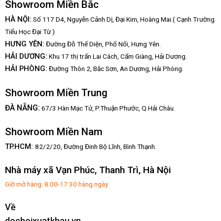
Showroom Miền Bắc
HÀ NỘI:
Số 117 D4, Nguyễn Cảnh Dị, Đại Kim, Hoàng Mai.( Cạnh Trường
Tiểu Học Đại Từ )
HƯNG YÊN:
Đường Đỗ Thế Diện, Phố Nối, Hưng Yên.
HẢI DƯƠNG:
Khu 17 thị trấn Lai Cách, Cẩm Giàng, Hải Dương.
HẢI PHÒNG:
Đường Thôn 2, Bắc Sơn, An Dương, Hải Phòng.
Showroom Miền Trung
:
ĐÀ NẴNG
67/3 Hàn Mạc Tử, P.Thuận Phước, Q.Hải Châu.
Showroom Miền Nam
TP.HCM:
82/2/20, Đường Đinh Bộ Lĩnh,
Bình Thạnh.
Nhà máy xã Vạn Phúc, Thanh Trì, Hà Nội
Giờ mở hàng: 8:00-17:30 hàng ngày
Về
dochoixuatkhau.vn