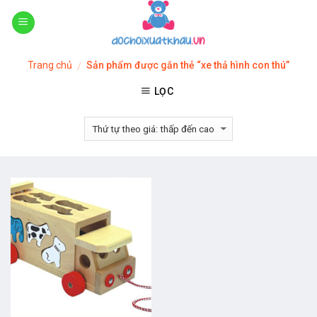
Skip
to
content
Trang chủ
Sản phẩm được gắn thẻ “xe thả hình con thú”
/
LỌC