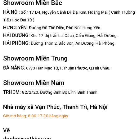
Showroom Miền Bắc
HÀ NỘI:
Số 117 D4, Nguyễn Cảnh Dị, Đại Kim, Hoàng Mai.( Cạnh Trường
Tiểu Học Đại Từ )
HƯNG YÊN:
Đường Đỗ Thế Diện, Phố Nối, Hưng Yên.
HẢI DƯƠNG:
Khu 17 thị trấn Lai Cách, Cẩm Giàng, Hải Dương.
HẢI PHÒNG:
Đường Thôn 2, Bắc Sơn, An Dương, Hải Phòng.
Showroom Miền Trung
:
ĐÀ NẴNG
67/3 Hàn Mạc Tử, P.Thuận Phước, Q.Hải Châu.
Showroom Miền Nam
TP.HCM:
82/2/20, Đường Đinh Bộ Lĩnh,
Bình Thạnh.
Nhà máy xã Vạn Phúc, Thanh Trì, Hà Nội
Giờ mở hàng: 8:00-17:30 hàng ngày
Về
dochoixuatkhau.vn