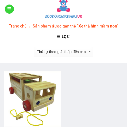
Skip
to
content
Trang chủ
Sản phẩm được gắn thẻ “Xe thả hình mầm non”
/
LỌC