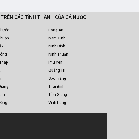
M TRÊN CÁC TỈNH THÀNH CỦA CẢ NƯỚC:
Phước
Long An
Thuận
Nam Định
ắk
Ninh Bình
Nông
Ninh Thuận
Tháp
Phú Yên
i
Quảng Trị
am
Sóc Trăng
Giang
Thái Bình
Tum
Tiền Giang
Đồng
Vĩnh Long