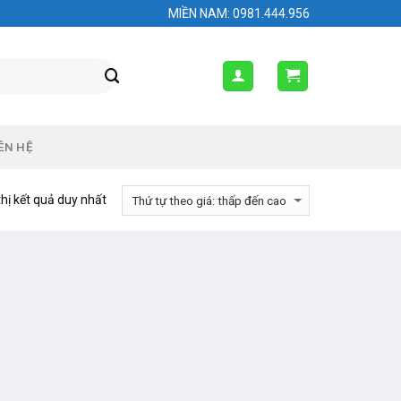
MIỀN NAM: 0981.444.956
ÊN HỆ
thị kết quả duy nhất