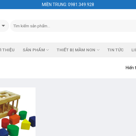
MIỀN TRUNG: 0981.349.928
I THIỆU
SẢN PHẨM
THIẾT BỊ MẦM NON
TIN TỨC
LI
Hiển 