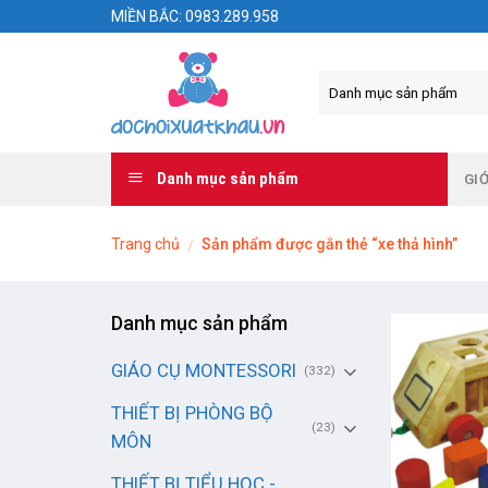
Skip
MIỀN BẮC: 0983.289.958
to
content
Danh mục sản phẩm
GIỚ
Trang chủ
Sản phẩm được gắn thẻ “xe thả hình”
/
Danh mục sản phẩm
GIÁO CỤ MONTESSORI
(332)
THIẾT BỊ PHÒNG BỘ
(23)
MÔN
THIẾT BỊ TIỂU HỌC -