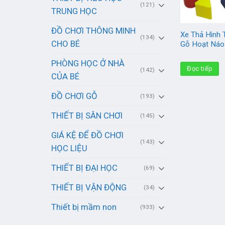
(121)
TRUNG HỌC
ĐỒ CHƠI THÔNG MINH
Xe Thả Hình 
(134)
CHO BÉ
Gỗ Hoạt Náo
PHÒNG HỌC Ở NHÀ
Đọc tiếp
(142)
CỦA BÉ
ĐỒ CHƠI GỖ
(193)
THIẾT BỊ SÂN CHƠI
(145)
GIÁ KỆ ĐỂ ĐỒ CHƠI
(143)
HỌC LIỆU
THIẾT BỊ ĐẠI HỌC
(69)
THIẾT BỊ VẬN ĐỘNG
(34)
Thiết bị mầm non
(933)