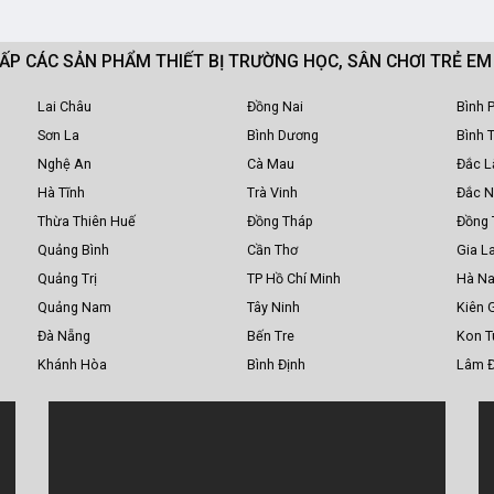
CẤP CÁC SẢN PHẨM THIẾT BỊ TRƯỜNG HỌC, SÂN CHƠI TRẺ E
Lai Châu
Đồng Nai
Bình 
Sơn La
Bình Dương
Bình 
Nghệ An
Cà Mau
Đắc L
Hà Tĩnh
Trà Vinh
Đắc 
Thừa Thiên Huế
Đồng Tháp
Đồng 
Quảng Bình
Cần Thơ
Gia La
Quảng Trị
TP Hồ Chí Minh
Hà N
Quảng Nam
Tây Ninh
Kiên 
Đà Nẵng
Bến Tre
Kon 
Khánh Hòa
Bình Định
Lâm 