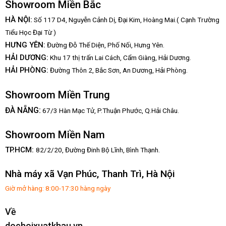
Showroom Miền Bắc
HÀ NỘI:
Số 117 D4, Nguyễn Cảnh Dị, Đại Kim, Hoàng Mai.( Cạnh Trường
Tiểu Học Đại Từ )
HƯNG YÊN:
Đường Đỗ Thế Diện, Phố Nối, Hưng Yên.
HẢI DƯƠNG:
Khu 17 thị trấn Lai Cách, Cẩm Giàng, Hải Dương.
HẢI PHÒNG:
Đường Thôn 2, Bắc Sơn, An Dương, Hải Phòng.
Showroom Miền Trung
:
ĐÀ NẴNG
67/3 Hàn Mạc Tử, P.Thuận Phước, Q.Hải Châu.
Showroom Miền Nam
TP.HCM:
82/2/20, Đường Đinh Bộ Lĩnh,
Bình Thạnh.
Nhà máy xã Vạn Phúc, Thanh Trì, Hà Nội
Giờ mở hàng: 8:00-17:30 hàng ngày
Về
dochoixuatkhau.vn