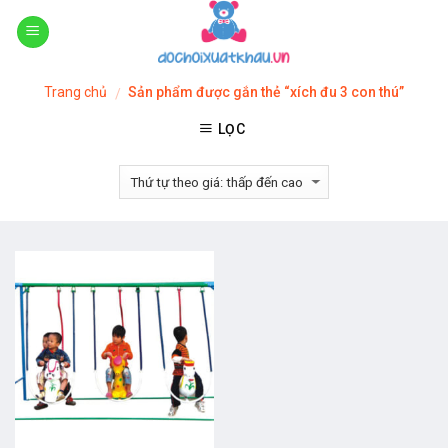
Skip
to
content
Trang chủ
Sản phẩm được gắn thẻ “xích đu 3 con thú”
/
LỌC