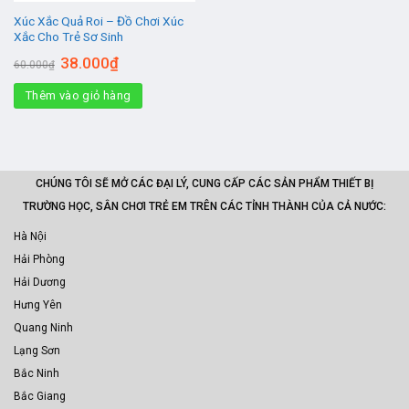
Xúc Xắc Quả Roi – Đồ Chơi Xúc
Xắc Cho Trẻ Sơ Sinh
Giá
Giá
38.000
₫
60.000
₫
gốc
hiện
là:
tại
Thêm vào giỏ hàng
60.000₫.
là:
38.000₫.
CHÚNG TÔI SẼ MỞ CÁC ĐẠI LÝ, CUNG CẤP CÁC SẢN PHẨM THIẾT BỊ
TRƯỜNG HỌC, SÂN CHƠI TRẺ EM TRÊN CÁC TỈNH THÀNH CỦA CẢ NƯỚC:
Hà Nội
Hải Phòng
Hải Dương
Hưng Yên
Quang Ninh
Lạng Sơn
Bắc Ninh
Bắc Giang