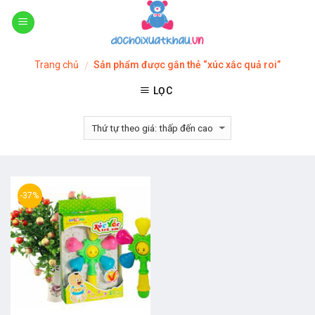
Skip
to
content
Trang chủ
Sản phẩm được gắn thẻ “xúc xắc quả roi”
/
LỌC
-37%