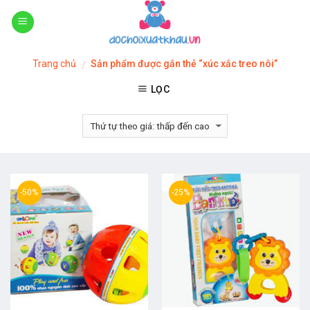
Skip
to
content
Trang chủ
Sản phẩm được gắn thẻ “xúc xắc treo nôi”
/
LỌC
-50%
-25%