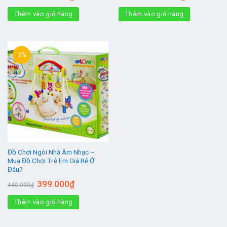
gốc
hiện
gốc
hiện
là:
tại
là:
tại
Thêm vào giỏ hàng
150.000₫.
là:
Thêm vào giỏ hàng
250.000₫.
là:
109.000₫.
205.000₫.
-9%
Đồ Chơi Ngôi Nhà Âm Nhạc –
Mua Đồ Chơi Trẻ Em Giá Rẻ Ở
Đâu?
Giá
Giá
399.000
₫
440.000
₫
gốc
hiện
là:
tại
Thêm vào giỏ hàng
440.000₫.
là:
399.000₫.