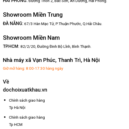
HẢI PHÒNG:
Đường Thôn 2, Bắc Sơn, An Dương, Hải Phòng.
Showroom Miền Trung
:
ĐÀ NẴNG
67/3 Hàn Mạc Tử, P.Thuận Phước, Q.Hải Châu.
Showroom Miền Nam
TP.HCM:
82/2/20, Đường Đinh Bộ Lĩnh,
Bình Thạnh.
Nhà máy xã Vạn Phúc, Thanh Trì, Hà Nội
Giờ mở hàng: 8:00-17:30 hàng ngày
Về
dochoixuatkhau.vn
Chính sách giao hàng
Tp Hà Nội
Chính sách giao hàng
Tp HCM