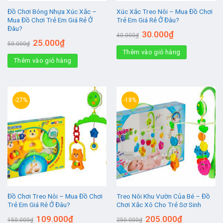
Đồ Chơi Bóng Nhựa Xúc Xắc –
Xúc Xắc Treo Nôi – Mua Đồ Chơi
Mua Đồ Chơi Trẻ Em Giá Rẻ Ở
Trẻ Em Giá Rẻ Ở Đâu?
Đâu?
Giá
Giá
30.000
₫
40.000
₫
gốc
hiện
Giá
Giá
25.000
₫
50.000
₫
là:
tại
gốc
hiện
Thêm vào giỏ hàng
40.000₫.
là:
là:
tại
30.000₫.
Thêm vào giỏ hàng
50.000₫.
là:
25.000₫.
-27%
-18%
Đồ Chơi Treo Nôi – Mua Đồ Chơi
Treo Nôi Khu Vườn Của Bé – Đồ
Trẻ Em Giá Rẻ Ở Đâu?
Chơi Xắc Xô Cho Trẻ Sơ Sinh
Giá
Giá
Giá
Giá
109.000
₫
205.000
₫
150.000
₫
250.000
₫