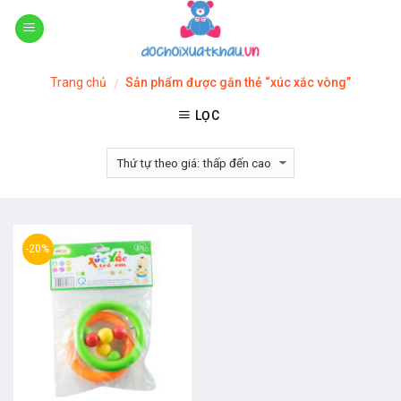
Skip
to
content
Trang chủ
Sản phẩm được gắn thẻ “xúc xắc vòng”
/
LỌC
-20%