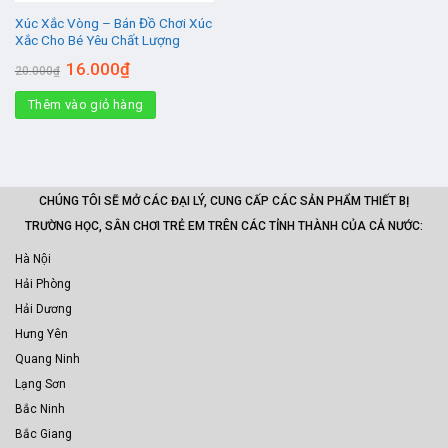
Xúc Xắc Vòng – Bán Đồ Chơi Xúc
Xắc Cho Bé Yêu Chất Lượng
Giá
Giá
16.000
₫
20.000
₫
gốc
hiện
là:
tại
Thêm vào giỏ hàng
20.000₫.
là:
16.000₫.
CHÚNG TÔI SẼ MỞ CÁC ĐẠI LÝ, CUNG CẤP CÁC SẢN PHẨM THIẾT BỊ
TRƯỜNG HỌC, SÂN CHƠI TRẺ EM TRÊN CÁC TỈNH THÀNH CỦA CẢ NƯỚC:
Hà Nội
Hải Phòng
Hải Dương
Hưng Yên
Quang Ninh
Lạng Sơn
Bắc Ninh
Bắc Giang