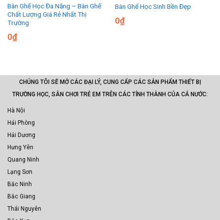
Bàn Ghế Học Đa Năng – Bàn Ghế
Bàn Ghế Học Sinh Bền Đẹp
Chất Lượng Giá Rẻ Nhất Thị
0
₫
Trường
0
₫
CHÚNG TÔI SẼ MỞ CÁC ĐẠI LÝ, CUNG CẤP CÁC SẢN PHẨM THIẾT BỊ
TRƯỜNG HỌC, SÂN CHƠI TRẺ EM TRÊN CÁC TỈNH THÀNH CỦA CẢ NƯỚC:
Hà Nội
Hải Phòng
Hải Dương
Hưng Yên
Quang Ninh
Lạng Sơn
Bắc Ninh
Bắc Giang
Thái Nguyên