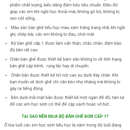
phẩm chất lượng, kiểu dáng đảm bảo tiêu chuẩn. Điều đó
giúp các em khi ngồi học thoải mái, không gò bó, không bị
vẹo cột sống,…
Màu sắc bàn ghế tiểu học màu xám trắng trang nhã, khi ngồi
ghi, chép bài, các em không bị đau, chói mắt.
Bộ bàn ghế cấp 1 được làm cẩn thận, chắc chắn, đảm bảo
độ bền rất cao.
Chân bàn ghế được thiết kế bám sàn không lo về tình trạng
bàn ghế cập kênh, rung lắc hay di chuyển.
Chân bàn được thiết kế lót nút cao su dưới đáy chân. Khi
bạn muốn xê dịch ghế chỉ cần kéo nhẹ nhàng mà không lo
gây ra tiếng động.
Bên dưới mỗi mặt bàn được thiết kế một ngăn để đồ, tiện lợi
để các em học sinh có thể để cặp sách hoặc vở bút…
TẠI SAO NÊN MUA BỘ BÀN GHẾ ĐƠN CẤP 1?
Ở lứa tuổi các em học sinh tiểu học là nằm trong độ tuổi đang