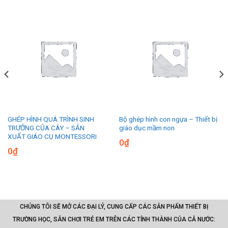
GHÉP HÌNH QUÁ TRÌNH SINH
Bộ ghép hình con ngựa – Thiết bị
TRƯỞNG CỦA CÂY – SẢN
giáo dục mầm non
XUẤT GIÁO CỤ MONTESSORI
0
₫
0
₫
CHÚNG TÔI SẼ MỞ CÁC ĐẠI LÝ, CUNG CẤP CÁC SẢN PHẨM THIẾT BỊ
TRƯỜNG HỌC, SÂN CHƠI TRẺ EM TRÊN CÁC TỈNH THÀNH CỦA CẢ NƯỚC: