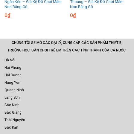
Ngăn Kéo – Giá Kệ Đồ Chơi Mầm
Thoáng – Giá Kệ Đồ Chơi Mầm
Non Bằng Gỗ
Non Bằng Gỗ
0
₫
0
₫
CHÚNG TÔI SẼ MỞ CÁC ĐẠI LÝ, CUNG CẤP CÁC SẢN PHẨM THIẾT BỊ
TRƯỜNG HỌC, SÂN CHƠI TRẺ EM TRÊN CÁC TỈNH THÀNH CỦA CẢ NƯỚC:
Hà Nội
Hải Phòng
Hải Dương
Hưng Yên
Quang Ninh
Lạng Sơn
Bắc Ninh
Bắc Giang
Thái Nguyên
Bắc Kạn