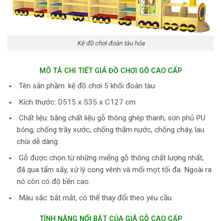
Kệ đồ chơi đoàn tàu hỏa
MÔ TẢ CHI TIẾT GIÁ ĐỒ CHƠI GỖ CAO CẤP
Tên sản phầm: kệ đồ chơi 5 khối đoàn tàu
Kích thước: D515 x S35 x C127 cm
Chất liệu: bằng chất liệu gỗ thông ghép thanh, sơn phủ PU
bóng, chống trầy xước, chống thấm nước, chống cháy, lau
chùi dễ dàng.
Gỗ được chọn từ những miếng gỗ thông chất lượng nhất,
đã qua tẩm sấy, xử lý cong vênh và mối mọt tối đa. Ngoài ra
nó còn có độ bền cao.
Màu sắc: bắt mắt, có thể thay đổi theo yêu cầu.
TÍNH NĂNG NỔI BẬT CỦA GIÁ GỖ CAO CẤP