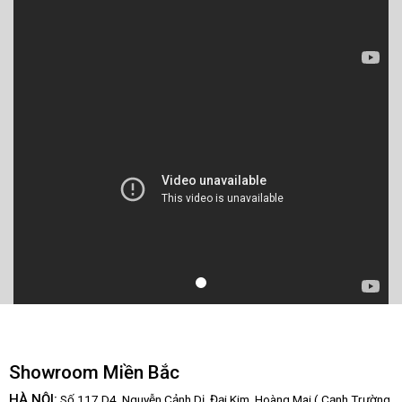
Showroom Miền Bắc
HÀ NỘI:
Số 117 D4, Nguyễn Cảnh Dị, Đại Kim, Hoàng Mai.( Cạnh Trường