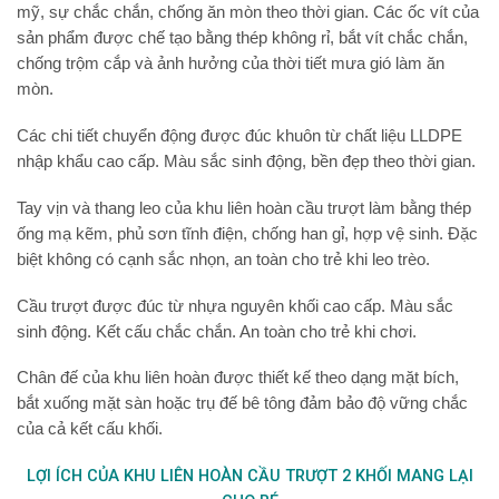
mỹ, sự chắc chắn, chống ăn mòn theo thời gian. Các ốc vít của
sản phẩm được chế tạo bằng thép không rỉ, bắt vít chắc chắn,
chống trộm cắp và ảnh hưởng của thời tiết mưa gió làm ăn
mòn.
Các chi tiết chuyển động được đúc khuôn từ chất liệu LLDPE
nhập khẩu cao cấp. Màu sắc sinh động, bền đẹp theo thời gian.
Tay vịn và thang leo của khu liên hoàn cầu trượt làm bằng thép
ống mạ kẽm, phủ sơn tĩnh điện, chống han gỉ, hợp vệ sinh. Đặc
biệt không có cạnh sắc nhọn, an toàn cho trẻ khi leo trèo.
Cầu trượt được đúc từ nhựa nguyên khối cao cấp. M
àu sắc
sinh động. Kết cấu chắc chắn. An toàn cho trẻ khi chơi.
Chân đế của khu liên hoàn
được thiết kế theo dạng mặt bích,
bắt xuống mặt sàn hoặc trụ đế bê tông đảm bảo độ vững chắc
của cả kết cấu khối.
LỢI ÍCH CỦA KHU LIÊN HOÀN CẦU TRƯỢT 2 KHỐI MANG LẠI