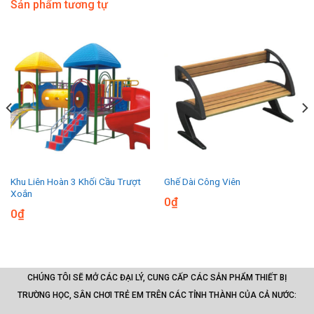
Sản phẩm tương tự
Khu Liên Hoàn 3 Khối Cầu Trượt
Ghế Dài Công Viên
Xoắn
0
₫
0
₫
CHÚNG TÔI SẼ MỞ CÁC ĐẠI LÝ, CUNG CẤP CÁC SẢN PHẨM THIẾT BỊ
TRƯỜNG HỌC, SÂN CHƠI TRẺ EM TRÊN CÁC TỈNH THÀNH CỦA CẢ NƯỚC: