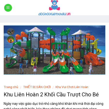
Skip
to
content
Trang chủ
THIẾT BỊ SÂN CHƠI
Khu Vui Chơi Liên Hoàn
/
/
Khu Liên Hoàn 2 Khối Cầu Trượt Cho Bé
Ngày nay việc giáo dục trẻ nhỏ càng khó khăn khi mà thời đại công
nghệ càng phát triển, kéo theo những đồ chơi mang tính công