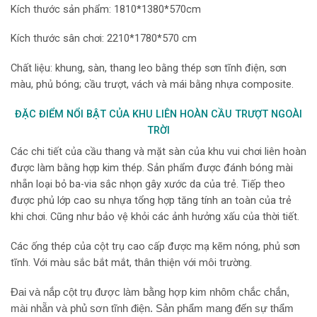
Kích thước sản phẩm: 1810*1380*570cm
Kích thước sân chơi: 2210*1780*570 cm
Chất liệu: khung, sàn, thang leo bằng thép sơn tĩnh điện, sơn
màu, phủ bóng; cầu trượt, vách và mái bằng nhựa composite.
ĐẶC ĐIỂM NỔI BẬT CỦA KHU LIÊN HOÀN CẦU TRƯỢT NGOÀI
TRỜI
Các chi tiết của cầu thang và mặt sàn của khu vui chơi liên hoàn
được làm bằng hợp kim thép. Sản phẩm được đánh bóng mài
nhẵn loại bỏ ba-via sắc nhọn gây xước da của trẻ. Tiếp theo
được phủ lớp cao su nhựa tổng hợp tăng tính an toàn của trẻ
khi chơi. Cũng như bảo vệ khỏi các ảnh hưởng xấu của thời tiết.
Các ống thép của cột trụ cao cấp được mạ kẽm nóng, phủ sơn
tĩnh. Với màu sắc bắt mắt, thân thiện với môi trường.
Đai và nắp cột trụ được làm bằng hợp kim nhôm chắc chắn,
mài nhẵn và phủ sơn tĩnh điện. Sản phẩm mang đến sự thẩm