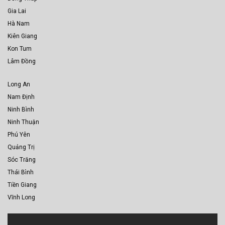
Gia Lai
Hà Nam
Kiên Giang
Kon Tum
Lâm Đồng
Long An
Nam Định
Ninh Bình
Ninh Thuận
Phú Yên
Quảng Trị
Sóc Trăng
Thái Bình
Tiền Giang
Vĩnh Long