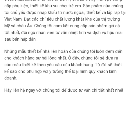
cấp phụ kiện, thiết kế khu vui chơi trẻ em. Sản phẩm của chúng
tôi chủ yếu được nhập khẩu từ nước ngoài, thiết kế và lắp ráp tại
Việt Nam. Đạt các chỉ tiêu chất lượng khắt khe của thị trường
Mỹ và châu Âu. Chúng tôi cam kết cung cấp sản phẩm giá cả
tốt nhất, đội ngũ nhân viên tư vấn nhiệt tình và dịch vụ hậu mãi
sau bán hấp dẫn.
Những mẫu thiết kế nhà liên hoàn của chúng tôi luôn đem đến
cho khách hàng sự hài lòng nhất. Ở đây, chúng tôi sẽ đưa ra
các mẫu thiết kế theo yêu cầu của khách hàng. Từ đó sẽ thiết
kế sao cho phù hợp với ý tưởng thể loại hình quý khách kinh
doanh.
Hãy liên hệ ngay với chúng tôi để được tư vấn chi tiết nhất nhé!