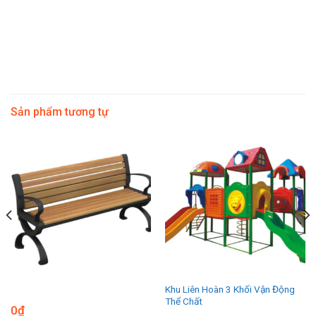
Sản phẩm tương tự
Khu Liên Hoàn 3 Khối Vận Động
Thể Chất
0
₫