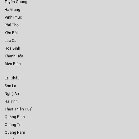
Tuyên Quang
Hà Giang
Vĩnh Phúc
Phú Thọ
Yên Bái
Lào Cai
Hòa Bình
Thanh Hóa
Điện Biên
Lai Châu
Sơn La
Nghệ An
Hà Tĩnh
Thừa Thiên Huế
Quảng Bình
Quảng Trị
Quảng Nam