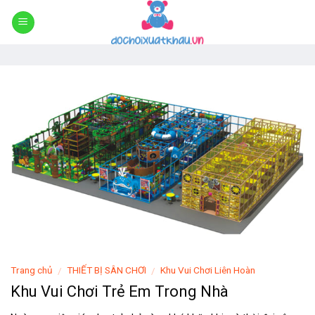
Skip
to
content
Trang chủ
THIẾT BỊ SÂN CHƠI
Khu Vui Chơi Liên Hoàn
/
/
Khu Vui Chơi Trẻ Em Trong Nhà