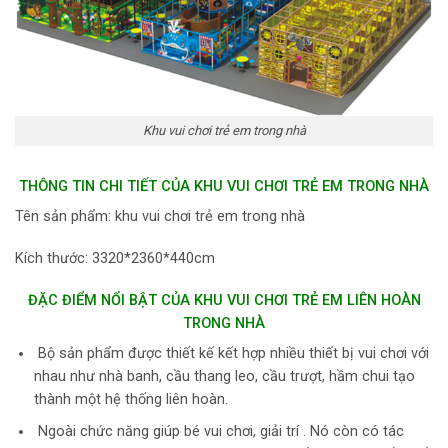
Khu vui chơi trẻ em trong nhà
THÔNG TIN CHI TIẾT CỦA KHU VUI CHƠI TRẺ EM TRONG NHÀ
Tên sản phẩm: khu vui chơi trẻ em trong nhà
Kích thước: 3320*2360*440cm
ĐẶC ĐIỂM NỔI BẬT CỦA KHU VUI CHƠI TRẺ EM LIÊN HOÀN
TRONG NHÀ
Bộ sản phẩm được thiết kế kết hợp nhiều thiết bị vui chơi với
nhau như nhà banh, cầu thang leo, cầu trượt, hầm chui tạo
thành một hệ thống liên hoàn.
Ngoài chức năng giúp bé vui chơi, giải trí . Nó còn có tác