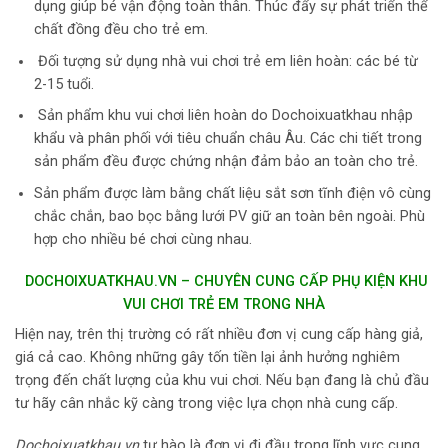
dụng giúp bé vận động toàn thân. Thúc đẩy sự phát triển thể
chất đồng đều cho trẻ em.
Đối tượng sử dụng nhà vui chơi trẻ em liên hoàn: các bé từ
2-15 tuổi.
Sản phẩm khu vui chơi liên hoàn do Dochoixuatkhau nhập
khẩu và phân phối với tiêu chuẩn châu Âu. Các chi tiết trong
sản phẩm
đều được chứng nhận đảm bảo an toàn cho trẻ.
Sản phẩm được làm bằng chất liệu sắt sơn tĩnh điện vô cùng
chắc chắn, bao bọc bằng lưới PV giữ an toàn bên ngoài. Phù
hợp cho nhiều bé chơi cùng nhau.
DOCHOIXUATKHAU.VN – CHUYÊN CUNG CẤP PHỤ KIỆN KHU
VUI CHƠI TRẺ EM TRONG NHÀ
Hiện nay, trên thị trường có rất nhiều đơn vị cung cấp hàng giả,
giá cả cao. Không những gây tốn tiền lại ảnh hưởng nghiêm
trọng đến chất lượng của khu vui chơi. Nếu bạn đang là chủ đầu
tư hãy cân nhắc kỹ càng trong việc lựa chọn nhà cung cấp.
Dochoixuatkhau.vn
tự hào là đơn vị đi đầu trong lĩnh vực cung