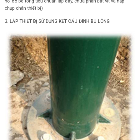
hố, đổ bê tông tiêu chuẩn lấp đầy, chừa phần bắt vít và nắp
chụp chân thiết bị)
3. LẮP THIẾT BỊ SỬ DỤNG KẾT CẤU ĐINH BU LÔNG