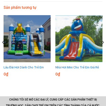
Sản phẩm tương tự
Lâu Đài Hơi Dành Cho Trẻ Em
Nhà Hơi Mini Cho Trẻ Em Giá Rẻ
0
₫
0
₫
CHÚNG TÔI SẼ MỞ CÁC ĐẠI LÝ, CUNG CẤP CÁC SẢN PHẨM THIẾT BỊ
TRƯỜNG HỌC, SÂN CHƠI TRẺ EM TRÊN CÁC TỈNH THÀNH CỦA CẢ NƯỚC: