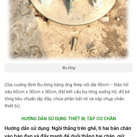
Bu lông
(Gia cường đinh Bu-lông bằng ống thép nối dài 40cm – Đào hố
sâu 60cm x 50cm x 50cm, đặt kết cấu bu-lông xuống hố, đổ bê
tông tiêu chuẩn lấp đầy, chừa phần bắt vít và nắp chụp chân
thiết bị).
HƯỚNG DẪN SỬ DỤNG THIẾT BỊ TẬP CƠ CHÂN
Hướng dẫn sử dụng:
Ngồi thẳng trên ghế, tì hai bàn chân
vào bàn đạp và đẩy mạnh để duỗi thẳng hai chân, giữ