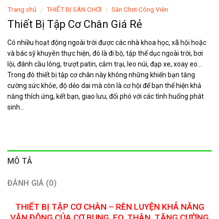
Trang chủ
THIẾT BỊ SÂN CHƠI
Sân Chơi Công Viên
/
/
Thiết Bị Tập Cơ Chân Giá Rẻ
Có nhiều hoạt động ngoài trời được các nhà khoa học, xã hội hoặc
và bác sỹ khuyên thực hiện, đó là đi bộ, tập thể dục ngoài trời, bơi
lội, đánh cầu lông, trượt patin, cắm trại, leo núi, đạp xe, xoay eo…
Trong đó thiết bị tập cơ chân này không những khiến bạn tăng
cường sức khỏe, độ dẻo dai mà còn là cơ hội để bạn thể hiện khả
năng thích ứng, kết bạn, giao lưu, đối phó với các tình huống phát
sinh…
MÔ TẢ
ĐÁNH GIÁ (0)
THIẾT BỊ TẬP CƠ CHÂN – RÈN LUYỆN KHẢ NĂNG
VẬN ĐỘNG CỦA CƠ BỤNG, EO, THÂN, TĂNG CƯỜNG