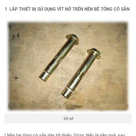
1. LẮP THIẾT BỊ SỬ DỤNG VÍT NỞ TRÊN NỀN BÊ TÔNG CÓ SẴN
Vít nở
( Nền bê tông có sẵn dày tối thiểu 10cm. Nếu là nền mới, sau