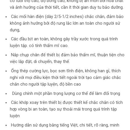
có tuổi thọ cao, độ bóng cao, không bị ăn mòn bởi hóa chất
và ảnh hưởng của thời tiết, cần ít thời gian duy tu bảo dưỡng.
Các mối hàn điện (dày 2/5-1/2 inches) chắc chắn, đảm bảo
không ảnh hưởng bởi độ rung lắc lớn an toàn cho người sử
dụng,
Các đầu bịt an toàn, không gây trầy xước trong quá trình
luyện tập. có tính thẩm mĩ cao.
Nắp chụp chân đế thiết bị đảm bảo thẩm mĩ, thuận tiện cho
việc lắp đặt, di chuyển, thay thế.
Ống thép cường lực, bọc sơn tĩnh điện, không han gỉ, thích
nghi với mọi điều kiện thời tiết ngoài trời tạo cảm giác chắc
chắn cho người tập luyện, độ bền cao
Dùng chính một phần trọng lượng cơ thể để làm đối trọng
Các khớp xoay trên thiết bị được thiết kế chắc chắn có tích
hợp vòng bi an toàn, tạo sự thoải mái trong quá trình tập
luyện
Hướng dẫn sử dụng bằng tiếng Việt, chi tiết, rõ ràng, minh