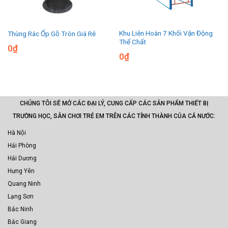
Khu Liên Hoàn 7 Khối Vận Động
Thùng Rác Ốp Gỗ Tròn Giá Rẻ
Thể Chất
0
₫
0
₫
CHÚNG TÔI SẼ MỞ CÁC ĐẠI LÝ, CUNG CẤP CÁC SẢN PHẨM THIẾT BỊ
TRƯỜNG HỌC, SÂN CHƠI TRẺ EM TRÊN CÁC TỈNH THÀNH CỦA CẢ NƯỚC:
Hà Nội
Hải Phòng
Hải Dương
Hưng Yên
Quang Ninh
Lạng Sơn
Bắc Ninh
Bắc Giang