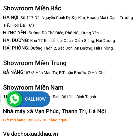
Showroom Miền Bắc
HÀ NỘI:
Số 117 D4, Nguyễn Cảnh Dị, Đại Kim, Hoàng Mai.( Cạnh Trường
Tiểu Học Đại Từ )
HƯNG YÊN:
Đường Đỗ Thế Diện, Phố Nối, Hưng Yên.
HẢI DƯƠNG:
Khu 17 thị trấn Lai Cách, Cẩm Giàng, Hải Dương.
HẢI PHÒNG:
Đường Thôn 2, Bắc Sơn, An Dương, Hải Phòng.
Showroom Miền Trung
:
ĐÀ NẴNG
67/3 Hàn Mạc Tử, P.Thuận Phước, Q.Hải Châu.
Showroom Miền Nam
TP.HCM:
82/2/20, Đường Đinh Bộ Lĩnh,
Bình Thạnh.
CALL NOW
Nhà máy xã Vạn Phúc, Thanh Trì, Hà Nội
Giờ mở hàng: 8:00-17:30 hàng ngày
Về dochoixuatkhau.vn