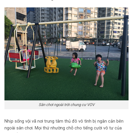
Sân chơi ngoài trời chung cư VOV
Nhịp sống vội vã nơi trung tâm thủ đô vô tình bị ngăn cản bên
ngoài sân chơi. Mọi thứ nhường chỗ cho tiếng cười vô tư của