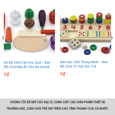
Bàn Học Tính Thông Minh – Bán
Bộ Đồ Chơi Cắt Hoa Quả – Bán
Đồ Chơi Trí Tuệ Cho Trẻ
Đồ Chơi Nấu Ăn Cho Bé Giá Rẻ
0
₫
0
₫
CHÚNG TÔI SẼ MỞ CÁC ĐẠI LÝ, CUNG CẤP CÁC SẢN PHẨM THIẾT BỊ
TRƯỜNG HỌC, SÂN CHƠI TRẺ EM TRÊN CÁC TỈNH THÀNH CỦA CẢ NƯỚC: