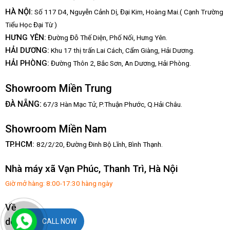
HÀ NỘI:
Số 117 D4, Nguyễn Cảnh Dị, Đại Kim, Hoàng Mai.( Cạnh Trường
Tiểu Học Đại Từ )
HƯNG YÊN:
Đường Đỗ Thế Diện, Phố Nối, Hưng Yên.
HẢI DƯƠNG:
Khu 17 thị trấn Lai Cách, Cẩm Giàng, Hải Dương.
HẢI PHÒNG:
Đường Thôn 2, Bắc Sơn, An Dương, Hải Phòng.
Showroom Miền Trung
:
ĐÀ NẴNG
67/3 Hàn Mạc Tử, P.Thuận Phước, Q.Hải Châu.
Showroom Miền Nam
TP.HCM:
82/2/20, Đường Đinh Bộ Lĩnh,
Bình Thạnh.
Nhà máy xã Vạn Phúc, Thanh Trì, Hà Nội
Giờ mở hàng: 8:00-17:30 hàng ngày
Về
dochoixuatkhau.vn
CALL NOW