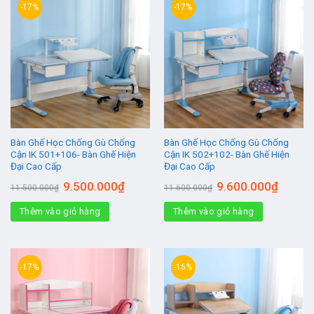
-17%
-17%
Bàn Ghế Học Chống Gù Chống
Bàn Ghế Học Chống Gù Chống
Cận IK 501+106- Bàn Ghế Hiện
Cận IK 502+102- Bàn Ghế Hiện
Đại Cao Cấp
Đại Cao Cấp
Giá
Giá
Giá
Giá
9.500.000
₫
9.600.000
₫
11.500.000
₫
11.600.000
₫
gốc
hiện
gốc
hiện
là:
tại
là:
tại
Thêm vào giỏ hàng
11.500.000₫.
là:
Thêm vào giỏ hàng
11.600.000₫.
là:
9.500.000₫.
9.600.0
-17%
-16%