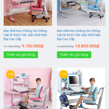
Bàn Ghế Học Chống Gù Chống
Bàn Ghế Học Chống Gù Chống
Cận IK 506+106- Bàn Ghế Hiện
Cận IK 602+106- Bàn Ghế Hiện
Đại Cao Cấp
Đại Cao Cấp
Giá
Giá
Giá
Giá
9.700.000
₫
10.800.000
₫
11.700.000
₫
12.800.000
₫
gốc
hiện
gốc
hiện
là:
tại
là:
tại
Thêm vào giỏ hàng
11.700.000₫.
là:
Thêm vào giỏ hàng
12.800.000₫.
là:
9.700.000₫.
10.800
-15%
-14%