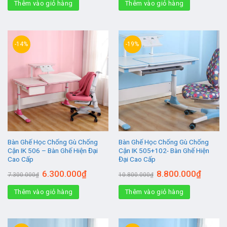
Thêm vào giỏ hàng
4.500.000₫.
là:
Thêm vào giỏ hàng
4.800.000₫.
là:
2.900.000₫.
3.200.00
-14%
-19%
Bàn Ghế Học Chống Gù Chống
Bàn Ghế Học Chống Gù Chống
Cận IK 506 – Bàn Ghế Hiện Đại
Cận IK 505+102- Bàn Ghế Hiện
Cao Cấp
Đại Cao Cấp
Giá
Giá
Giá
Giá
6.300.000
₫
8.800.000
₫
7.300.000
₫
10.800.000
₫
gốc
hiện
gốc
hiện
là:
tại
là:
tại
Thêm vào giỏ hàng
7.300.000₫.
là:
Thêm vào giỏ hàng
10.800.000₫.
là:
6.300.000₫.
8.800.0