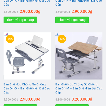
Cận D4-X – Bàn Ghế Hiện Đại Cao
Cận D4-H – Bàn Ghế Hiện Đại Cao
Cấp
Cấp
Giá
Giá
Giá
Giá
2.900.000
₫
2.900.000
₫
4.500.000
₫
4.500.000
₫
gốc
hiện
gốc
hiện
là:
tại
là:
tại
Thêm vào giỏ hàng
4.500.000₫.
là:
Thêm vào giỏ hàng
4.500.000₫.
là:
2.900.000₫.
2.900.00
-36%
-33%
Bàn Ghế Học Chống Gù Chống
Bàn Ghế Học Chống Gù Chống
Cận D4-G – Bàn Ghế Hiện Đại Cao
Cận D4-M – Bàn Ghế Hiện Đại Cao
Cấp
Cấp
Giá
Giá
Giá
Giá
2.900.000
₫
3.200.000
₫
4.500.000
₫
4.800.000
₫
gốc
hiện
gốc
hiện
là:
tại
là:
tại