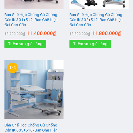
Bàn Ghế Học Chống Gù Chống
Bàn Ghế Học Chống Gù Chống
Cận IK 301+512- Bàn Ghế Hiện
Cận IK 302+512- Bàn Ghế Hiện
Đại Cao Cấp
Đại Cao Cấp
Giá
Giá
Giá
Giá
11.400.000
₫
11.800.000
₫
13.400.000
₫
13.800.000
₫
gốc
hiện
gốc
hiện
là:
tại
là:
tại
Thêm vào giỏ hàng
13.400.000₫.
là:
Thêm vào giỏ hàng
13.800.000₫.
là:
11.400.000₫.
11.800
-14%
Bàn Ghế Học Chống Gù Chống
Cận IK 605+516- Bàn Ghế Hiện