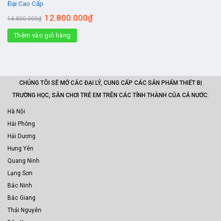
Đại Cao Cấp
Giá
Giá
12.800.000
₫
14.800.000
₫
gốc
hiện
là:
tại
Thêm vào giỏ hàng
14.800.000₫.
là:
12.800.000₫.
CHÚNG TÔI SẼ MỞ CÁC ĐẠI LÝ, CUNG CẤP CÁC SẢN PHẨM THIẾT BỊ
TRƯỜNG HỌC, SÂN CHƠI TRẺ EM TRÊN CÁC TỈNH THÀNH CỦA CẢ NƯỚC:
Hà Nội
Hải Phòng
Hải Dương
Hưng Yên
Quang Ninh
Lạng Sơn
Bắc Ninh
Bắc Giang
Thái Nguyên