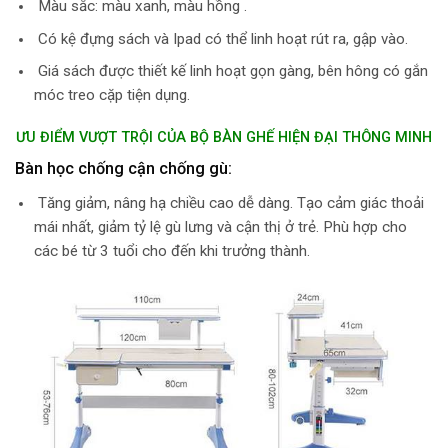
Màu sắc: màu xanh, màu hồng .
Có kệ đựng sách và Ipad có thể linh hoạt rút ra, gập vào.
Giá sách được thiết kế linh hoạt gọn gàng, bên hông có gắn
móc treo cặp tiện dụng.
ƯU ĐIỂM VƯỢT TRỘI CỦA BỘ BÀN GHẾ
HIỆN ĐẠI THÔNG MINH
Bàn học chống cận chống gù:
Tăng giảm, nâng hạ chiều cao dễ dàng. Tạo cảm giác thoải
mái nhất, giảm tỷ lệ gù lưng và cận thị ở trẻ. Phù hợp cho
các bé từ 3 tuổi cho đến khi trưởng thành.