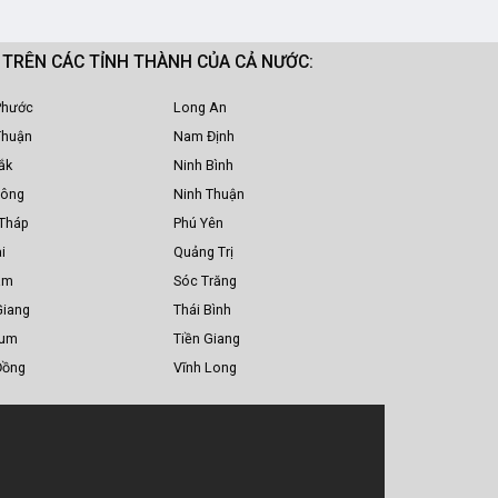
M TRÊN CÁC TỈNH THÀNH CỦA CẢ NƯỚC:
Phước
Long An
Thuận
Nam Định
ắk
Ninh Bình
Nông
Ninh Thuận
Tháp
Phú Yên
i
Quảng Trị
am
Sóc Trăng
Giang
Thái Bình
Tum
Tiền Giang
Đồng
Vĩnh Long