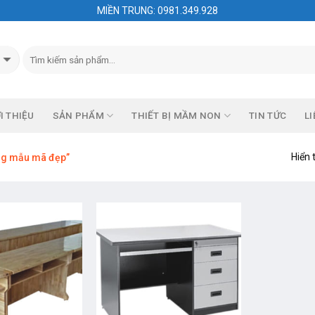
MIỀN TRUNG: 0981.349.928
I THIỆU
SẢN PHẨM
THIẾT BỊ MẦM NON
TIN TỨC
LI
Hiển 
ng mẫu mã đẹp”