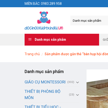
Skip
MIỀN BẮC: 0983.289.958
to
content
Danh mục sản phẩm
GIỚ
Trang chủ
Sản phẩm được gắn thẻ “bàn họp hội đồ
/
Danh mục sản phẩm
GIÁO CỤ MONTESSORI
(332)
THIẾT BỊ PHÒNG BỘ
(23)
MÔN
THIẾT BỊ TIỂU HỌC -