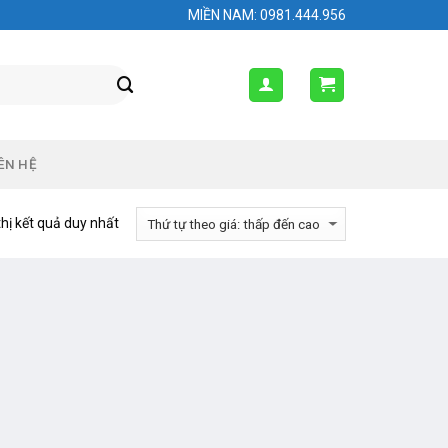
MIỀN NAM: 0981.444.956
ÊN HỆ
thị kết quả duy nhất