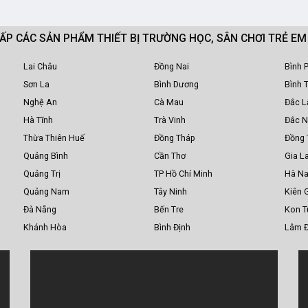
CẤP CÁC SẢN PHẨM THIẾT BỊ TRƯỜNG HỌC, SÂN CHƠI TRẺ E
Lai Châu
Đồng Nai
Bình 
Sơn La
Bình Dương
Bình 
Nghệ An
Cà Mau
Đắc L
Hà Tĩnh
Trà Vinh
Đắc 
Thừa Thiên Huế
Đồng Tháp
Đồng 
Quảng Bình
Cần Thơ
Gia La
Quảng Trị
TP Hồ Chí Minh
Hà N
Quảng Nam
Tây Ninh
Kiên 
Đà Nẵng
Bến Tre
Kon 
Khánh Hòa
Bình Định
Lâm 