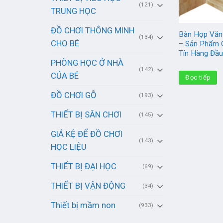
(121)
TRUNG HỌC
ĐỒ CHƠI THÔNG MINH
Bàn Họp Văn
(134)
CHO BÉ
– Sản Phẩm 
Tín Hàng Đầ
PHÒNG HỌC Ở NHÀ
(142)
CỦA BÉ
Đọc tiếp
ĐỒ CHƠI GỖ
(193)
THIẾT BỊ SÂN CHƠI
(145)
GIÁ KỆ ĐỂ ĐỒ CHƠI
(143)
HỌC LIỆU
THIẾT BỊ ĐẠI HỌC
(69)
THIẾT BỊ VẬN ĐỘNG
(34)
Thiết bị mầm non
(933)