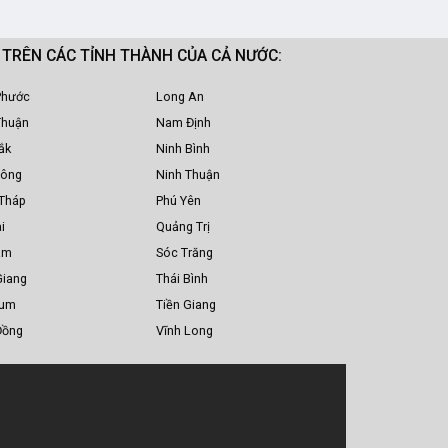
M TRÊN CÁC TỈNH THÀNH CỦA CẢ NƯỚC:
Phước
Long An
Thuận
Nam Định
ắk
Ninh Bình
Nông
Ninh Thuận
Tháp
Phú Yên
i
Quảng Trị
am
Sóc Trăng
Giang
Thái Bình
Tum
Tiền Giang
Đồng
Vĩnh Long