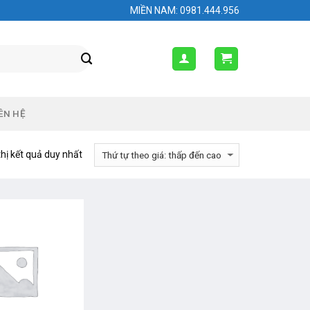
MIỀN NAM: 0981.444.956
ÊN HỆ
thị kết quả duy nhất