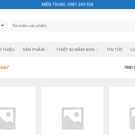
MIỀN TRUNG: 0981.349.928
I THIỆU
SẢN PHẨM
THIẾT BỊ MẦM NON
TIN TỨC
LI
Hiển 
chân”