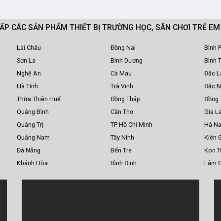
CẤP CÁC SẢN PHẨM THIẾT BỊ TRƯỜNG HỌC, SÂN CHƠI TRẺ E
Lai Châu
Đồng Nai
Bình 
Sơn La
Bình Dương
Bình 
Nghệ An
Cà Mau
Đắc L
Hà Tĩnh
Trà Vinh
Đắc 
Thừa Thiên Huế
Đồng Tháp
Đồng 
Quảng Bình
Cần Thơ
Gia La
Quảng Trị
TP Hồ Chí Minh
Hà N
Quảng Nam
Tây Ninh
Kiên 
Đà Nẵng
Bến Tre
Kon 
Khánh Hòa
Bình Định
Lâm 