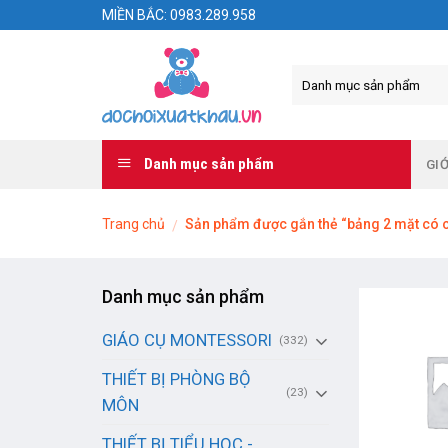
Skip
MIỀN BẮC: 0983.289.958
to
content
Danh mục sản phẩm
GIỚ
Trang chủ
Sản phẩm được gắn thẻ “bảng 2 mặt có 
/
Danh mục sản phẩm
GIÁO CỤ MONTESSORI
(332)
THIẾT BỊ PHÒNG BỘ
(23)
MÔN
THIẾT BỊ TIỂU HỌC -