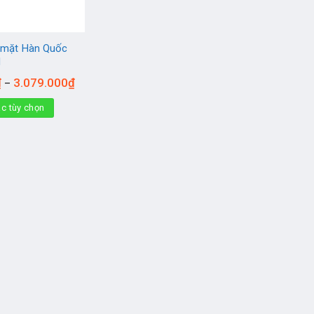
 mặt Hàn Quốc
d
₫
3.079.000
₫
–
c tùy chọn