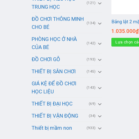
(121)
TRUNG HỌC
ĐỒ CHƠI THÔNG MINH
Bảng lật 2 m
(134)
CHO BÉ
1.035.000
₫
PHÒNG HỌC Ở NHÀ
Lựa chọn cá
(142)
CỦA BÉ
ĐỒ CHƠI GỖ
(193)
THIẾT BỊ SÂN CHƠI
(145)
GIÁ KỆ ĐỂ ĐỒ CHƠI
(143)
HỌC LIỆU
THIẾT BỊ ĐẠI HỌC
(69)
THIẾT BỊ VẬN ĐỘNG
(34)
Thiết bị mầm non
(933)