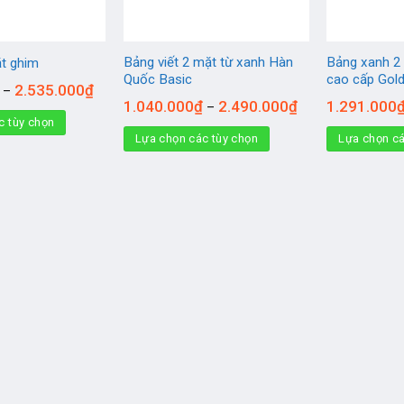
Bảng viết 2 mặt từ xanh Hàn
Bảng xanh 2
ặt ghim
Quốc Basic
cao cấp Gol
2.535.000
₫
–
1.040.000
₫
2.490.000
₫
1.291.000
–
c tùy chọn
Lựa chọn các tùy chọn
Lựa chọn cá