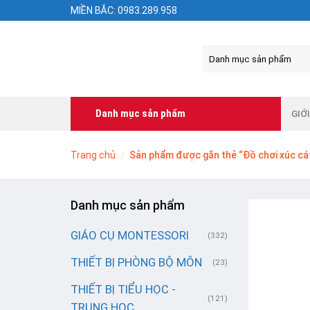
Skip
MIỀN BẮC: 0983.289.958
to
content
Danh mục sản phẩm
GIỚ
Trang chủ
Sản phẩm được gắn thẻ “Đồ chơi xúc cát
/
Danh mục sản phẩm
GIÁO CỤ MONTESSORI
(332)
THIẾT BỊ PHÒNG BỘ MÔN
(23)
THIẾT BỊ TIỂU HỌC -
(121)
TRUNG HỌC