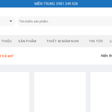
MIỀN TRUNG: 0981.349.928
I THIỆU
SẢN PHẨM
THIẾT BỊ MẦM NON
TIN TỨC
L
Hiển th
 trẻ em”