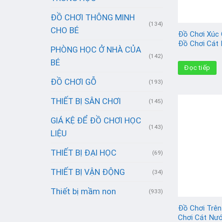
ĐỒ CHƠI THÔNG MINH
(134)
CHO BÉ
Đồ Chơi Xúc 
Đồ Chơi Cát
PHÒNG HỌC Ở NHÀ CỦA
(142)
BÉ
Đọc tiếp
ĐỒ CHƠI GỖ
(193)
THIẾT BỊ SÂN CHƠI
(145)
GIÁ KỆ ĐỂ ĐỒ CHƠI HỌC
(143)
LIỆU
THIẾT BỊ ĐẠI HỌC
(69)
THIẾT BỊ VẬN ĐỘNG
(34)
Thiết bị mầm non
(933)
Đồ Chơi Trên
Chơi Cát Nư