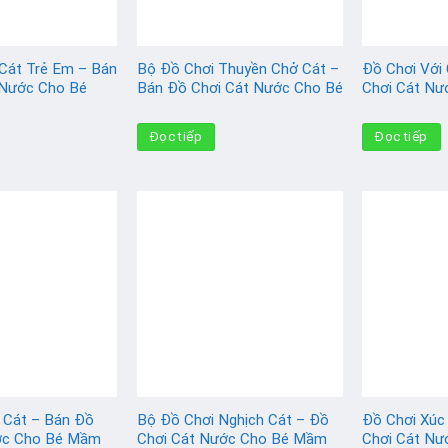
Cát Trẻ Em – Bán
Bộ Đồ Chơi Thuyền Chở Cát –
Đồ Chơi Với
 Nước Cho Bé
Bán Đồ Chơi Cát Nước Cho Bé
Chơi Cát Nư
Đọc tiếp
Đọc tiếp
 Cát – Bán Đồ
Bộ Đồ Chơi Nghịch Cát – Đồ
Đồ Chơi Xúc 
ớc Cho Bé Mầm
Chơi Cát Nước Cho Bé Mầm
Chơi Cát N