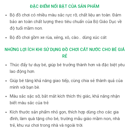
ĐẶC ĐIỂM NỔI BẬT CỦA SẢN PHẨM
Bộ đồ chơi có nhiều màu sắc rực rỡ, chất liệu an toàn. Đảm
bảo an toàn chất lượng theo tiêu chuẩn của Bộ Giáo Dục về
độ tuổi mầm non.
Bộ đồ chơi gồm xe rùa, xẻng, xô, cào… dùng xúc cát
NHỮNG LỢI ÍCH KHI SỬ DỤNG ĐỒ CHƠI CÁT NƯỚC CHO BÉ GIÁ
RẺ
Thúc đẩy tư duy bé, giúp bé trưởng thành hơn và đặc biệt yêu
lao động hơn.
Giúp bé tăng khả năng giao tiếp, cùng chia sẻ thành quả của
mình với bạn bè.
Màu sắc sặc sỡ, bắt mắt kích thích thị giác, khả năng nhận
biết màu sắc của trẻ
Kích thước sản phẩm nhỏ gọn, thích hợp dùng cho các gia
đình, làm quà tặng cho bé, trường mẫu giáo mầm non, nhà
trẻ, khu vui chơi trong nhà và ngoài trời.