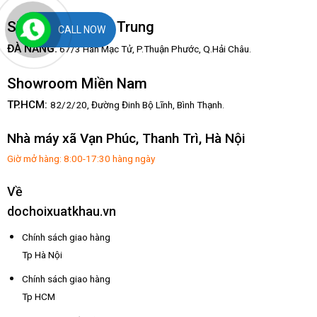
Showroom Miền Trung
CALL NOW
:
ĐÀ NẴNG
67/3 Hàn Mạc Tử, P.Thuận Phước, Q.Hải Châu.
Showroom Miền Nam
TP.HCM:
82/2/20, Đường Đinh Bộ Lĩnh,
Bình Thạnh.
Nhà máy xã Vạn Phúc, Thanh Trì, Hà Nội
Giờ mở hàng: 8:00-17:30 hàng ngày
Về
dochoixuatkhau.vn
Chính sách giao hàng
Tp Hà Nội
Chính sách giao hàng
Tp HCM