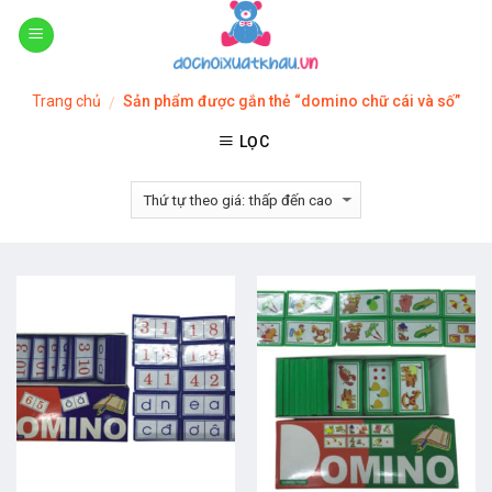
Skip
to
content
Trang chủ
Sản phẩm được gắn thẻ “domino chữ cái và số”
/
LỌC