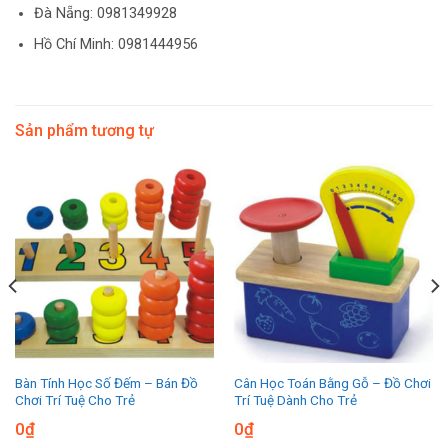
Đà Nẵng: 0981349928
Hồ Chí Minh: 0981444956
Sản phẩm tương tự
Bàn Tính Học Số Đếm – Bán Đồ
Cân Học Toán Bằng Gỗ – Đồ Chơi
Chơi Trí Tuệ Cho Trẻ
Trí Tuệ Dành Cho Trẻ
0
₫
0
₫