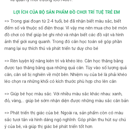
LỢI ÍCH CỦA BỘ SẢN PHẨM ĐỒ CHƠI TRÍ TUỆ TRẺ EM
=> Trong giai đoạn từ 2-4 tuổi, bé đã nhận biết màu sắc, biết
đếm số và thuộc số điện thoại. Vì vậy mẹ nên mua cho bé món
đồ chơi có thể giúp bé ghi nhớ và nhận biết các đồ vật và hình
ảnh thế giới xung quanh. Trong đó cân học toán sẽ góp phần
mang lại sự thích thú và phát triển tư duy cho bé
=> Rèn luyện kỹ năng kiên trì và khéo léo. Cân học thăng bằng
được tạo thăng bằng qua những quả cân. Tùy vào số lượng quả
cân, cân sẽ bị nghiên về một bên. Nhiệm vụ của bé là phải khéo
léo chọn ra những khối có kích thước phù hợp cho lên cân
=> Giúp bé học màu sắc. Với nhiều màu sắc khác nhau: xanh,
đỏ, vàng,… giúp bé sớm nhận diện được những màu sắc căn bản
=> Phát triển thị giác của bé. Ngoài ra, sản phẩm còn có màu
sắc tươi tắn và hình dáng ngộ nghĩnh. Góp phần thu hút sự chú
ý của bé, và giúp thị giác bé phát triển tốt hơn.