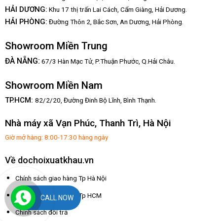
HẢI DƯƠNG:
Khu 17 thị trấn Lai Cách, Cẩm Giàng, Hải Dương.
HẢI PHÒNG:
Đường Thôn 2, Bắc Sơn, An Dương, Hải Phòng.
Showroom Miền Trung
:
ĐÀ NẴNG
67/3 Hàn Mạc Tử, P.Thuận Phước, Q.Hải Châu.
Showroom Miền Nam
TP.HCM:
82/2/20, Đường Đinh Bộ Lĩnh,
Bình Thạnh.
Nhà máy xã Vạn Phúc, Thanh Trì, Hà Nội
Giờ mở hàng: 8:00-17:30 hàng ngày
Về dochoixuatkhau.vn
Chính sách giao hàng Tp Hà Nội
Chính sách giao hàng Tp HCM
CALL NOW
Chính sách đổi trả