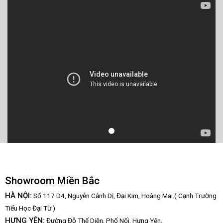
Showroom Miền Bắc
HÀ NỘI:
Số 117 D4, Nguyễn Cảnh Dị, Đại Kim, Hoàng Mai.( Cạnh Trường
Tiểu Học Đại Từ )
HƯNG YÊN:
Đường Đỗ Thế Diện, Phố Nối, Hưng Yên.