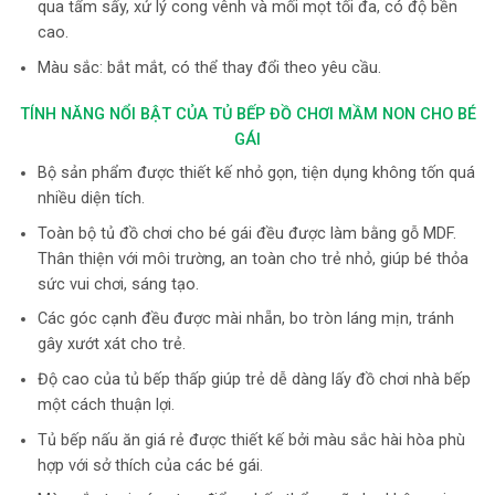
qua tẩm sấy, xử lý cong vênh và mối mọt tối đa, có độ bền
cao.
Màu sắc: bắt mắt, có thể thay đổi theo yêu cầu.
TÍNH NĂNG NỔI BẬT CỦA TỦ BẾP ĐỒ CHƠI MẦM NON CHO BÉ
GÁI
Bộ sản phẩm được thiết kế nhỏ gọn, tiện dụng không tốn quá
nhiều diện tích.
Toàn bộ tủ đồ chơi cho bé gái đều được làm bằng gỗ MDF.
Thân thiện với môi trường, an toàn cho trẻ nhỏ, giúp bé thỏa
sức vui chơi, sáng tạo.
Các góc cạnh đều được mài nhẵn, bo tròn láng mịn, tránh
gây xướt xát cho trẻ.
Độ cao của tủ bếp thấp giúp trẻ dễ dàng lấy đồ chơi nhà bếp
một cách thuận lợi.
Tủ bếp nấu ăn giá rẻ được thiết kế bởi màu sắc hài hòa phù
hợp với sở thích của các bé gái.