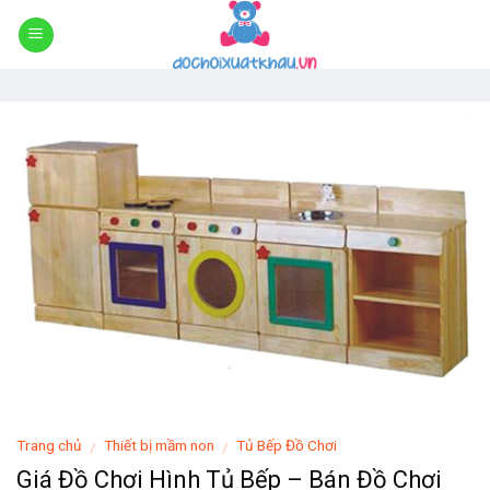
Skip
to
content
Trang chủ
Thiết bị mầm non
Tủ Bếp Đồ Chơi
/
/
Giá Đồ Chơi Hình Tủ Bếp – Bán Đồ Chơi