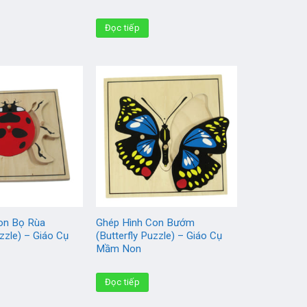
Đọc tiếp
on Bọ Rùa
Ghép Hình Con Bướm
zzle) – Giáo Cụ
(Butterfly Puzzle) – Giáo Cụ
Mầm Non
Đọc tiếp