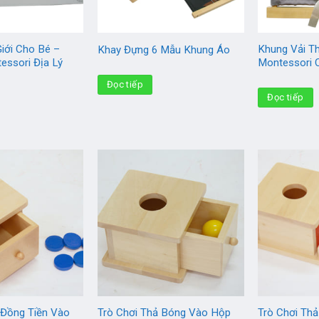
iới Cho Bé –
Khung Vải T
Khay Đựng 6 Mẫu Khung Áo
essori Địa Lý
Montessori 
Đọc tiếp
Đọc tiếp
 Đồng Tiền Vào
Trò Chơi Thả Bóng Vào Hộp
Trò Chơi Th