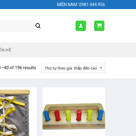
MIỀN NAM: 0981.444.956
ÊN HỆ
–40 of 196 results