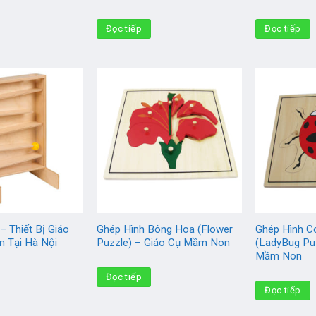
Đọc tiếp
Đọc tiếp
– Thiết Bị Giáo
Ghép Hình Bông Hoa (Flower
Ghép Hình C
 Tại Hà Nội
Puzzle) – Giáo Cụ Mầm Non
(LadyBug Pu
Mầm Non
Đọc tiếp
Đọc tiếp