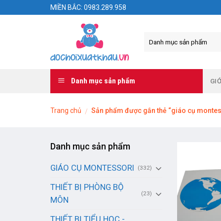
Skip
MIỀN BẮC: 0983.289.958
to
content
Danh mục sản phẩm
GIỚ
Trang chủ
Sản phẩm được gắn thẻ “giáo cụ montes
/
Danh mục sản phẩm
GIÁO CỤ MONTESSORI
(332)
THIẾT BỊ PHÒNG BỘ
(23)
MÔN
THIẾT BỊ TIỂU HỌC -