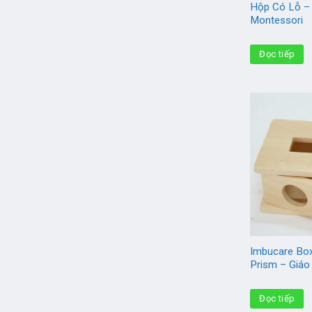
Hộp Có Lỗ –
Montessori
Đọc tiếp
Imbucare Box
Prism – Giáo
Đọc tiếp