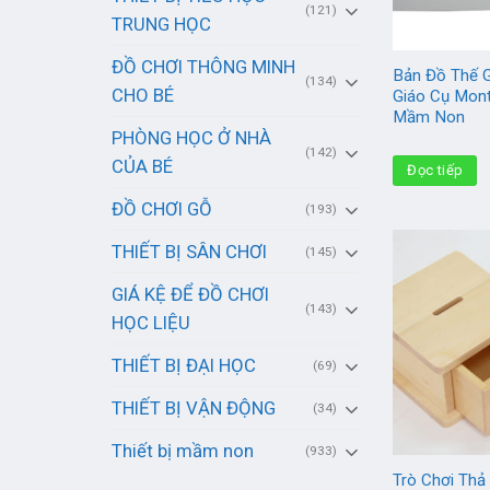
(121)
TRUNG HỌC
ĐỒ CHƠI THÔNG MINH
Bản Đồ Thế G
(134)
CHO BÉ
Giáo Cụ Mont
Mầm Non
PHÒNG HỌC Ở NHÀ
(142)
CỦA BÉ
Đọc tiếp
ĐỒ CHƠI GỖ
(193)
THIẾT BỊ SÂN CHƠI
(145)
GIÁ KỆ ĐỂ ĐỒ CHƠI
(143)
HỌC LIỆU
THIẾT BỊ ĐẠI HỌC
(69)
THIẾT BỊ VẬN ĐỘNG
(34)
Thiết bị mầm non
(933)
Trò Chơi Thả