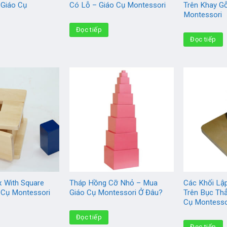
 Giáo Cụ
Có Lỗ – Giáo Cụ Montessori
Trên Khay G
Montessori
Đọc tiếp
Đọc tiếp
 With Square
Tháp Hồng Cỡ Nhỏ – Mua
Các Khối L
 Cụ Montessori
Giáo Cụ Montessori Ở Đâu?
Trên Bục Th
Cụ Montesso
Đọc tiếp
Đọc tiếp