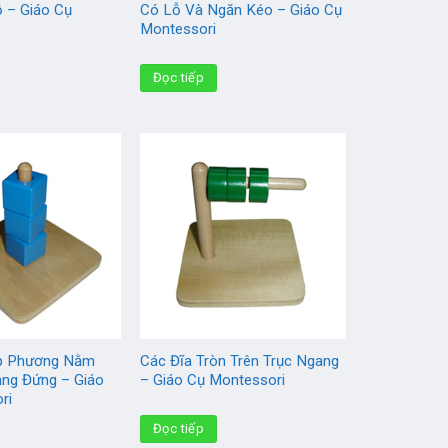
ỗ – Giáo Cụ
Có Lỗ Và Ngăn Kéo – Giáo Cụ
Montessori
Đọc tiếp
ập Phương Nằm
Các Đĩa Tròn Trên Trục Ngang
ẳng Đứng – Giáo
– Giáo Cụ Montessori
ri
Đọc tiếp