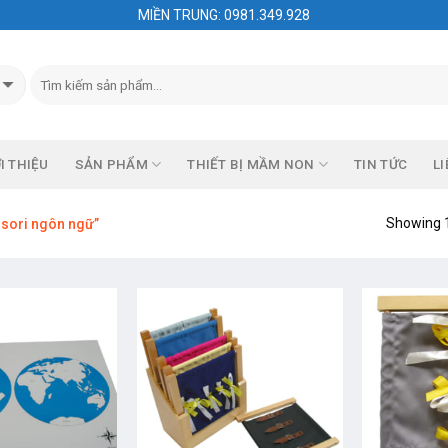
MIỀN TRUNG: 0981.349.928
I THIỆU
SẢN PHẨM
THIẾT BỊ MẦM NON
TIN TỨC
LI
Showing 1
sori ngôn ngữ”