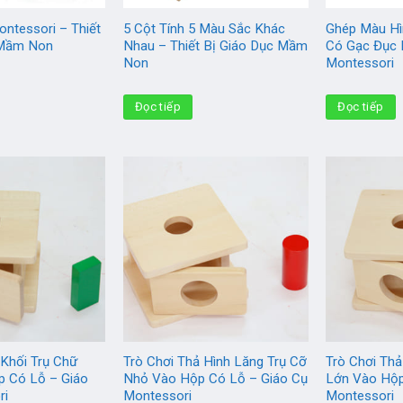
ntessori – Thiết
5 Cột Tính 5 Màu Sắc Khác
Ghép Màu Hì
 Mầm Non
Nhau – Thiết Bị Giáo Dục Mầm
Có Gạc Đục 
Non
Montessori
Đọc tiếp
Đọc tiếp
 Khối Trụ Chữ
Trò Chơi Thả Hình Lăng Trụ Cỡ
Trò Chơi Thả
p Có Lỗ – Giáo
Nhỏ Vào Hộp Có Lỗ – Giáo Cụ
Lớn Vào Hộp
ri
Montessori
Montessori