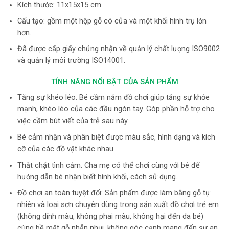
Kích thước: 11x15x15 cm
Cấu tạo: gồm một hộp gỗ có cửa và một khối hình trụ lớn
hơn.
Đã được cấp giấy chứng nhận về quản lý chất lượng ISO9002
và quản lý môi trường ISO14001.
TÍNH NĂNG NỔI BẬT CỦA SẢN PHẨM
Tăng sự khéo léo. Bé cầm nắm đồ chơi giúp tăng sự khỏe
mạnh, khéo léo của các đầu ngón tay. Góp phần hỗ trợ cho
việc cầm bút viết của trẻ sau này.
Bé cảm nhận và phân biệt được màu sắc, hình dạng và kích
cỡ của các đồ vật khác nhau.
Thắt chặt tình cảm. Cha mẹ có thể chơi cùng với bé để
hướng dẫn bé nhận biết hình khối, cách sử dụng.
Đồ chơi an toàn tuyệt đối: Sản phẩm được làm bằng gỗ tự
nhiên và loại sơn chuyên dùng trong sản xuất đồ chơi trẻ em
(không dính màu, không phai màu, không hại đến da bé)
cùng bề mặt gỗ nhẵn nhụi, không góc cạnh mang đến sự an