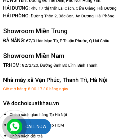
HƯNG YÊN:
Đường Đỗ Thế Diện, Phố Nối, Hưng Yên.
HẢI DƯƠNG:
Khu 17 thị trấn Lai Cách, Cẩm Giàng, Hải Dương.
HẢI PHÒNG:
Đường Thôn 2, Bắc Sơn, An Dương, Hải Phòng.
Showroom Miền Trung
:
ĐÀ NẴNG
67/3 Hàn Mạc Tử, P.Thuận Phước, Q.Hải Châu.
Showroom Miền Nam
TP.HCM:
82/2/20, Đường Đinh Bộ Lĩnh,
Bình Thạnh.
Nhà máy xã Vạn Phúc, Thanh Trì, Hà Nội
Giờ mở hàng: 8:00-17:30 hàng ngày
Về dochoixuatkhau.vn
Chính sách giao hàng Tp Hà Nội
Chính sách giao hàng Tp HCM
CALL NOW
Chính sách đổi trả