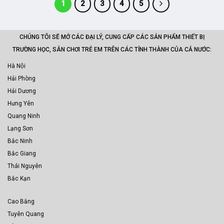
1
2
3
4
5
CHÚNG TÔI SẼ MỞ CÁC ĐẠI LÝ, CUNG CẤP CÁC SẢN PHẨM THIẾT BỊ
TRƯỜNG HỌC, SÂN CHƠI TRẺ EM TRÊN CÁC TỈNH THÀNH CỦA CẢ NƯỚC:
Hà Nội
Hải Phòng
Hải Dương
Hưng Yên
Quang Ninh
Lạng Sơn
Bắc Ninh
Bắc Giang
Thái Nguyên
Bắc Kạn
Cao Bằng
Tuyên Quang