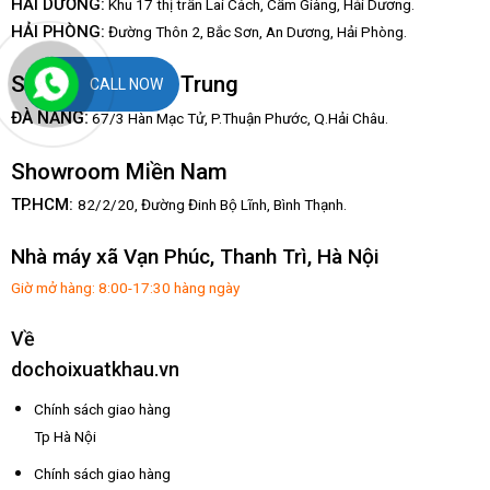
HẢI DƯƠNG:
Khu 17 thị trấn Lai Cách, Cẩm Giàng, Hải Dương.
HẢI PHÒNG:
Đường Thôn 2, Bắc Sơn, An Dương, Hải Phòng.
Showroom Miền Trung
CALL NOW
:
ĐÀ NẴNG
67/3 Hàn Mạc Tử, P.Thuận Phước, Q.Hải Châu.
Showroom Miền Nam
TP.HCM:
82/2/20, Đường Đinh Bộ Lĩnh,
Bình Thạnh.
Nhà máy xã Vạn Phúc, Thanh Trì, Hà Nội
Giờ mở hàng: 8:00-17:30 hàng ngày
Về
dochoixuatkhau.vn
Chính sách giao hàng
Tp Hà Nội
Chính sách giao hàng