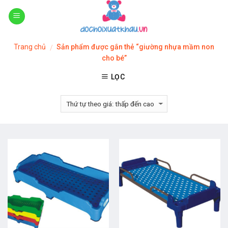
Skip
to
content
Trang chủ
Sản phẩm được gắn thẻ “giường nhựa mầm non
/
cho bé”
LỌC