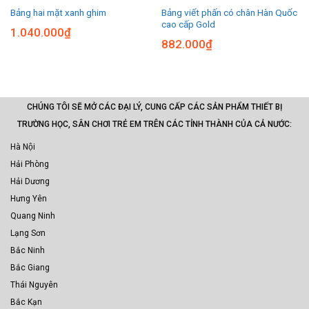
Bảng viết phấn có chân Hàn Quốc
Bảng hai mặt xanh ghim
cao cấp Gold
1.040.000
₫
882.000
₫
CHÚNG TÔI SẼ MỞ CÁC ĐẠI LÝ, CUNG CẤP CÁC SẢN PHẨM THIẾT BỊ
TRƯỜNG HỌC, SÂN CHƠI TRẺ EM TRÊN CÁC TỈNH THÀNH CỦA CẢ NƯỚC:
Hà Nội
Hải Phòng
Hải Dương
Hưng Yên
Quang Ninh
Lạng Sơn
Bắc Ninh
Bắc Giang
Thái Nguyên
Bắc Kạn