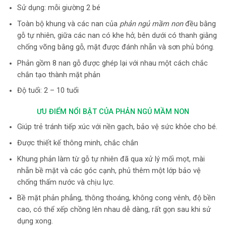
Sử dụng: mỗi giường 2 bé
Toàn bộ khung và các nan của
phản ngủ mầm non
đều bằng
gỗ tự nhiên, giữa các nan có khe hở, bên dưới có thanh giằng
chống võng bằng gỗ, mặt được đánh nhẵn và sơn phủ bóng.
Phản gồm 8 nan gỗ được ghép lại với nhau một cách chắc
chắn tạo thành mặt phản
Độ tuổi: 2 – 10 tuổi
ƯU ĐIỂM NỔI BẬT CỦA PHẢN NGỦ MẦM NON
Giúp trẻ tránh tiếp xúc với nền gạch, bảo vệ sức khỏe cho bé.
Được thiết kế thông minh, chắc chắn
Khung phản làm từ gỗ tự nhiên đã qua xử lý mối mọt, mài
nhẵn bề mặt và các góc cạnh, phủ thêm một lớp bảo vệ
chống thấm nước và chịu lực.
Bề mặt phản phẳng, thông thoáng, không cong vênh, độ bền
cao, có thể xếp chồng lên nhau dễ dàng, rất gọn sau khi sử
dụng xong.