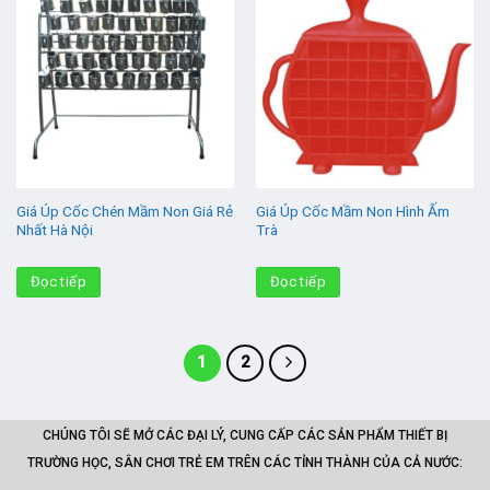
Giá Úp Cốc Chén Mầm Non Giá Rẻ
Giá Úp Cốc Mầm Non Hình Ấm
Nhất Hà Nội
Trà
Đọc tiếp
Đọc tiếp
1
2
CHÚNG TÔI SẼ MỞ CÁC ĐẠI LÝ, CUNG CẤP CÁC SẢN PHẨM THIẾT BỊ
TRƯỜNG HỌC, SÂN CHƠI TRẺ EM TRÊN CÁC TỈNH THÀNH CỦA CẢ NƯỚC: