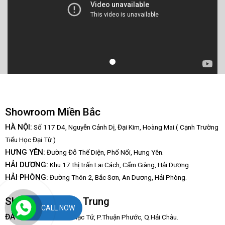
Showroom Miền Bắc
HÀ NỘI:
Số 117 D4, Nguyễn Cảnh Dị, Đại Kim, Hoàng Mai.( Cạnh Trường
Tiểu Học Đại Từ )
HƯNG YÊN:
Đường Đỗ Thế Diện, Phố Nối, Hưng Yên.
HẢI DƯƠNG:
Khu 17 thị trấn Lai Cách, Cẩm Giàng, Hải Dương.
HẢI PHÒNG:
Đường Thôn 2, Bắc Sơn, An Dương, Hải Phòng.
Showroom Miền Trung
CALL NOW
:
ĐÀ NẴNG
67/3 Hàn Mạc Tử, P.Thuận Phước, Q.Hải Châu.