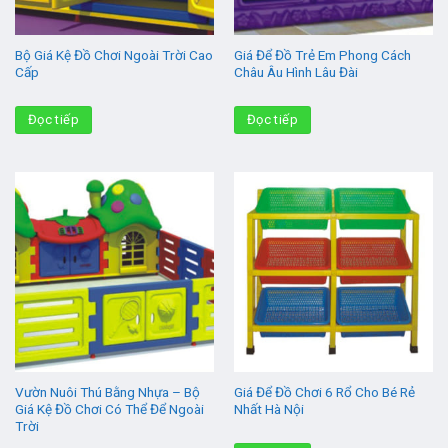
Bộ Giá Kệ Đồ Chơi Ngoài Trời Cao
Giá Để Đồ Trẻ Em Phong Cách
Cấp
Châu Âu Hình Lâu Đài
Đọc tiếp
Đọc tiếp
Vườn Nuôi Thú Bằng Nhựa – Bộ
Giá Để Đồ Chơi 6 Rổ Cho Bé Rẻ
Giá Kệ Đồ Chơi Có Thể Để Ngoài
Nhất Hà Nội
Trời