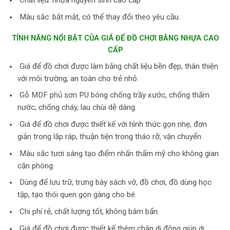
Màu sắc: bắt mắt, có thể thay đổi theo yêu cầu.
TÍNH NĂNG NỔI BẬT CỦA GIÁ ĐỂ ĐỒ CHƠI BẰNG NHỰA CAO
CẤP
Giá để đồ chơi
được làm bằng chất liệu bền đẹp, thân thiện
với môi trường, an toàn cho trẻ nhỏ.
Gỗ MDF phủ sơn PU bóng chống trầy xước, chống thấm
nước, chống cháy, lau chùi dễ dàng.
Giá để đồ chơi được thiết kế với hình thức gọn nhẹ, đơn
giản trong lắp ráp, thuận tiện trong tháo rỡ, vận chuyển
Màu sắc tươi sáng tạo điểm nhấn thẩm mỹ cho không gian
căn phòng.
Dùng để lưu trữ, trưng bày sách vở, đồ chơi, đồ dùng học
tập, tạo thói quen gọn gàng cho bé.
Chi phí rẻ, chất lượng tốt, không bám bẩn.
Giá để đồ chơi được thiết kế thêm chân di động giúp di