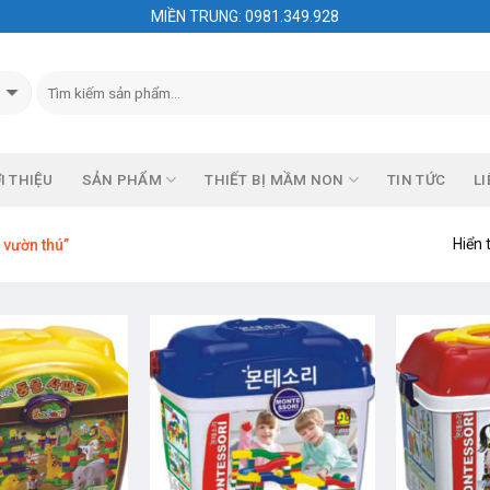
MIỀN TRUNG: 0981.349.928
I THIỆU
SẢN PHẨM
THIẾT BỊ MẦM NON
TIN TỨC
LI
Hiển 
 vườn thú”