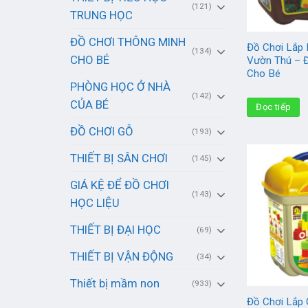
(121)
TRUNG HỌC
ĐỒ CHƠI THÔNG MINH
Đồ Chơi Lắp
(134)
CHO BÉ
Vườn Thú – Đ
Cho Bé
PHÒNG HỌC Ở NHÀ
(142)
CỦA BÉ
Đọc tiếp
ĐỒ CHƠI GỖ
(193)
THIẾT BỊ SÂN CHƠI
(145)
GIÁ KỆ ĐỂ ĐỒ CHƠI
(143)
HỌC LIỆU
THIẾT BỊ ĐẠI HỌC
(69)
THIẾT BỊ VẬN ĐỘNG
(34)
Thiết bị mầm non
(933)
Đồ Chơi Lắp 