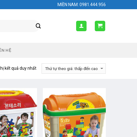
MIỀN NAM: 0981.444.956
ÊN HỆ
thị kết quả duy nhất