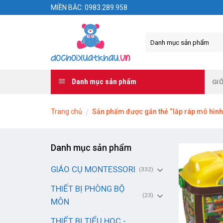
Skip
MIỀN BẮC: 0983.289.958
to
content
Danh mục sản phẩm
GIỚ
Trang chủ
Sản phẩm được gắn thẻ “lắp ráp mô hình
/
Danh mục sản phẩm
GIÁO CỤ MONTESSORI
(332)
THIẾT BỊ PHÒNG BỘ
(23)
MÔN
THIẾT BỊ TIỂU HỌC -