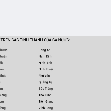
M TRÊN CÁC TỈNH THÀNH CỦA CẢ NƯỚC:
Phước
Long An
Thuận
Nam Định
ắk
Ninh Bình
Nông
Ninh Thuận
Tháp
Phú Yên
i
Quảng Trị
am
Sóc Trăng
Giang
Thái Bình
Tum
Tiền Giang
Đồng
Vĩnh Long