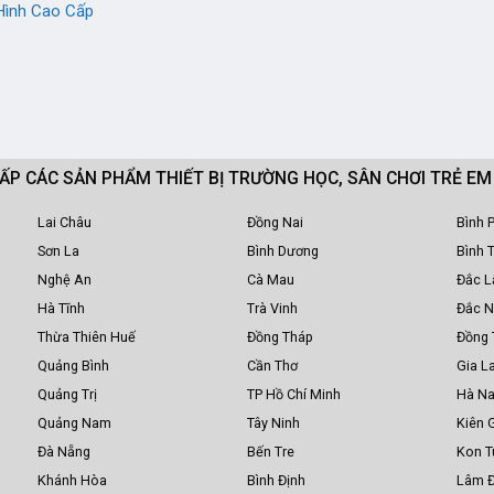
Hình Cao Cấp
CẤP CÁC SẢN PHẨM THIẾT BỊ TRƯỜNG HỌC, SÂN CHƠI TRẺ E
Lai Châu
Đồng Nai
Bình 
Sơn La
Bình Dương
Bình 
Nghệ An
Cà Mau
Đắc L
Hà Tĩnh
Trà Vinh
Đắc 
Thừa Thiên Huế
Đồng Tháp
Đồng 
Quảng Bình
Cần Thơ
Gia La
Quảng Trị
TP Hồ Chí Minh
Hà N
Quảng Nam
Tây Ninh
Kiên 
Đà Nẵng
Bến Tre
Kon 
Khánh Hòa
Bình Định
Lâm 