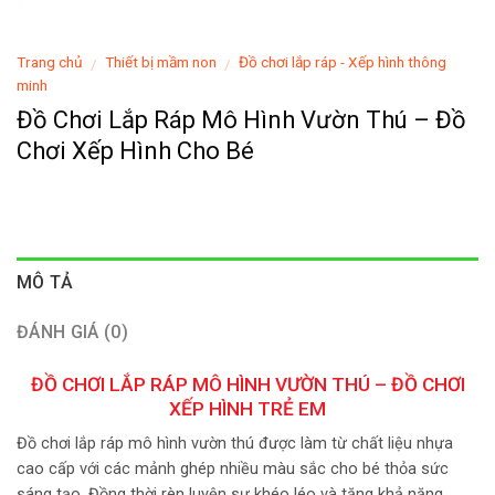
Trang chủ
Thiết bị mầm non
Đồ chơi lắp ráp - Xếp hình thông
/
/
minh
Đồ Chơi Lắp Ráp Mô Hình Vườn Thú – Đồ
Chơi Xếp Hình Cho Bé
MÔ TẢ
ĐÁNH GIÁ (0)
ĐỒ CHƠI LẮP RÁP MÔ HÌNH VƯỜN THÚ – ĐỒ CHƠI
XẾP HÌNH TRẺ EM
Đồ chơi lắp ráp mô hình vườn thú được làm từ chất liệu nhựa
cao cấp với các mảnh ghép nhiều màu sắc cho bé thỏa sức
sáng tạo. Đồng thời rèn luyện sự khéo léo và tăng khả năng