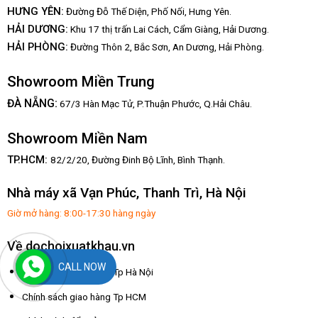
HƯNG YÊN:
Đường Đỗ Thế Diện, Phố Nối, Hưng Yên.
HẢI DƯƠNG:
Khu 17 thị trấn Lai Cách, Cẩm Giàng, Hải Dương.
HẢI PHÒNG:
Đường Thôn 2, Bắc Sơn, An Dương, Hải Phòng.
Showroom Miền Trung
:
ĐÀ NẴNG
67/3 Hàn Mạc Tử, P.Thuận Phước, Q.Hải Châu.
Showroom Miền Nam
TP.HCM:
82/2/20, Đường Đinh Bộ Lĩnh,
Bình Thạnh.
Nhà máy xã Vạn Phúc, Thanh Trì, Hà Nội
Giờ mở hàng: 8:00-17:30 hàng ngày
Về dochoixuatkhau.vn
CALL NOW
Chính sách giao hàng Tp Hà Nội
Chính sách giao hàng Tp HCM