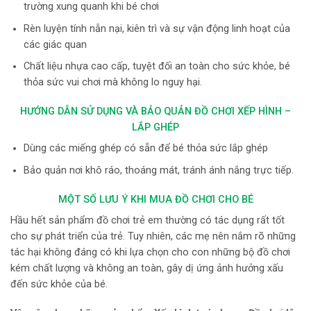
trường xung quanh khi bé chơi
Rèn luyện tính nẫn nại, kiên trì và sự vận động linh hoạt của
các giác quan
Chất liệu nhựa cao cấp, tuyệt đối an toàn cho sức khỏe, bé
thỏa sức vui chơi mà không lo nguy hại.
HƯỚNG DẪN SỬ DỤNG VÀ BẢO QUẢN ĐỒ CHƠI XẾP HÌNH –
LẮP GHÉP
Dùng các miếng ghép có sẵn để bé thỏa sức lắp ghép
Bảo quản nơi khô ráo, thoáng mát, tránh ánh nắng trực tiếp.
MỘT SỐ LƯU Ý KHI MUA ĐỒ CHƠI CHO BÉ
Hầu hết sản phẩm đồ chơi trẻ em thường có tác dụng rất tốt
cho sự phát triển của trẻ. Tuy nhiên, các mẹ nên nắm rõ những
tác hại không đáng có khi lựa chọn cho con những bộ đồ chơi
kém chất lượng và không an toàn, gây dị ứng ảnh hưởng xấu
đến sức khỏe của bé.