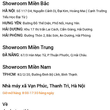
Showroom Miền Bắc
HÀ NỘI:
Số 117 D4, Nguyễn Cảnh Dị, Đại Kim, Hoàng Mai.( Cạnh Trường
Tiểu Học Đại Từ )
HƯNG YÊN:
Đường Đỗ Thế Diện, Phố Nối, Hưng Yên.
HẢI DƯƠNG:
Khu 17 thị trấn Lai Cách, Cẩm Giàng, Hải Dương.
HẢI PHÒNG:
Đường Thôn 2, Bắc Sơn, An Dương, Hải Phòng.
Showroom Miền Trung
:
ĐÀ NẴNG
67/3 Hàn Mạc Tử, P.Thuận Phước, Q.Hải Châu.
Showroom Miền Nam
TP.HCM:
82/2/20, Đường Đinh Bộ Lĩnh,
Bình Thạnh.
Nhà máy xã Vạn Phúc, Thanh Trì, Hà Nội
Giờ mở hàng: 8:00-17:30 hàng ngày
Về