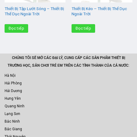
Thiết Bị Tập Lướt Sóng – Thiết Bị
Thiết Bị Kéo – Thiết Bị Thể Dục
Thể Dục Ngoài Trời
Ngoài Trời
Đọc tiếp
Đọc tiếp
CHÚNG TÔI SẼ MỞ CÁC ĐẠI LÝ, CUNG CẤP CÁC SẢN PHẨM THIẾT BỊ
TRƯỜNG HỌC, SÂN CHƠI TRẺ EM TRÊN CÁC TỈNH THÀNH CỦA CẢ NƯỚC:
Hà Nội
Hải Phòng
Hải Dương
Hưng Yên
Quang Ninh
Lạng Sơn
Bắc Ninh
Bắc Giang
Thái Nguyên