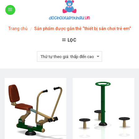
Skip
to
content
Trang chủ
Sản phẩm được gắn thẻ “thiết bị sân chơi trẻ em”
/
LỌC