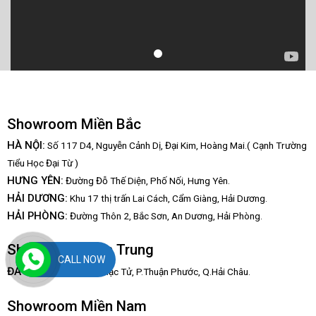
Showroom Miền Bắc
HÀ NỘI:
Số 117 D4, Nguyễn Cảnh Dị, Đại Kim, Hoàng Mai.( Cạnh Trường
Tiểu Học Đại Từ )
HƯNG YÊN:
Đường Đỗ Thế Diện, Phố Nối, Hưng Yên.
HẢI DƯƠNG:
Khu 17 thị trấn Lai Cách, Cẩm Giàng, Hải Dương.
HẢI PHÒNG:
Đường Thôn 2, Bắc Sơn, An Dương, Hải Phòng.
Showroom Miền Trung
CALL NOW
:
ĐÀ NẴNG
67/3 Hàn Mạc Tử, P.Thuận Phước, Q.Hải Châu.
Showroom Miền Nam