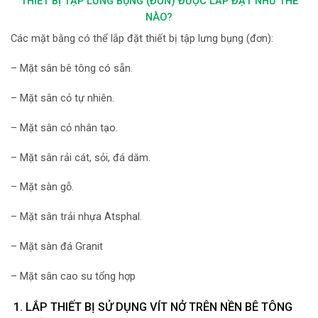
THIẾT BỊ TẬP LƯNG BỤNG (ĐƠN) ĐƯỢC LẮP ĐẶT NHƯ THẾ
NÀO?
Các mặt bằng có thể lắp đặt thiết bị tập lưng bụng (đơn):
– Mặt sân bê tông có sẵn.
– Mặt sân cỏ tự nhiên.
– Mặt sân cỏ nhân tạo.
– Mặt sân rải cát, sỏi, đá dăm.
– Mặt sàn gỗ.
– Mặt sân trải nhựa Atsphal.
– Mặt sàn đá Granit
– Mặt sân cao su tổng hợp
1. LẮP THIẾT BỊ SỬ DỤNG VÍT NỞ TRÊN NỀN BÊ TÔNG