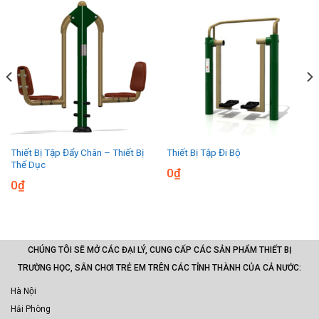
Thiết Bị Tập Đẩy Chân – Thiết Bị
Thiết Bị Tập Đi Bộ
Thể Dục
0
₫
0
₫
CHÚNG TÔI SẼ MỞ CÁC ĐẠI LÝ, CUNG CẤP CÁC SẢN PHẨM THIẾT BỊ
TRƯỜNG HỌC, SÂN CHƠI TRẺ EM TRÊN CÁC TỈNH THÀNH CỦA CẢ NƯỚC:
Hà Nội
Hải Phòng