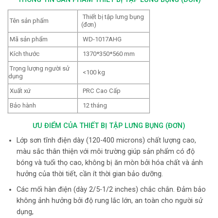
Thiết bị tập lưng bụng
Tên sản phấm
(đơn)
Mã sản phẩm
WD-1017AHG
Kích thước
1370*350*560 mm
Trọng lượng người sử
<100 kg
dụng
Xuất xứ
PRC Cao Cấp
Bảo hành
12 tháng
ƯU ĐIỂM CỦA THIẾT BỊ TẬP LƯNG BỤNG (ĐƠN)
Lớp sơn tĩnh điện dày (120-400 microns) chất lượng cao,
màu sắc thân thiện với môi trường giúp sản phẩm có độ
bóng và tuổi thọ cao, không bị ăn mòn bởi hóa chất và ảnh
hưởng của thời tiết, cần ít thời gian bảo dưỡng.
Các mối hàn điện (dày 2/5-1/2 inches) chắc chắn. Đảm bảo
không ảnh hưởng bởi độ rung lắc lớn, an toàn cho người sử
dụng,