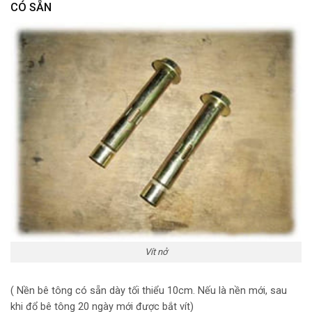
CÓ SẴN
Vít nở
( Nền bê tông có sẵn dày tối thiểu 10cm. Nếu là nền mới, sau
khi đổ bê tông 20 ngày mới được bắt vít)