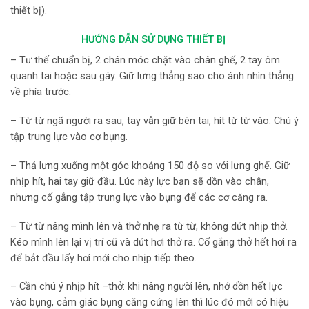
thiết bị).
HƯỚNG DẪN SỬ DỤNG THIẾT BỊ
– Tư thế chuẩn bị, 2 chân móc chặt vào chân ghế, 2 tay ôm
quanh tai hoặc sau gáy. Giữ lưng thẳng sao cho ánh nhìn thẳng
về phía trước.
– Từ từ ngã người ra sau, tay vẫn giữ bên tai, hít từ từ vào. Chú ý
tập trung lực vào cơ bụng.
– Thả lưng xuống một góc khoảng 150 độ so với lưng ghế. Giữ
nhịp hít, hai tay giữ đầu. Lúc này lực bạn sẽ dồn vào chân,
nhưng cố gắng tập trung lực vào bụng để các cơ căng ra.
– Từ từ nâng mình lên và thở nhẹ ra từ từ, không dứt nhịp thở.
Kéo mình lên lại vị trí cũ và dứt hơi thở ra. Cố gắng thở hết hơi ra
để bắt đầu lấy hơi mới cho nhịp tiếp theo.
– Cần chú ý nhịp hít –thở: khi nâng người lên, nhớ dồn hết lực
vào bụng, cảm giác bụng căng cứng lên thì lúc đó mới có hiệu