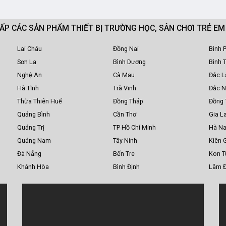
CẤP CÁC SẢN PHẨM THIẾT BỊ TRƯỜNG HỌC, SÂN CHƠI TRẺ E
Lai Châu
Đồng Nai
Bình 
Sơn La
Bình Dương
Bình 
Nghệ An
Cà Mau
Đắc L
Hà Tĩnh
Trà Vinh
Đắc 
Thừa Thiên Huế
Đồng Tháp
Đồng 
Quảng Bình
Cần Thơ
Gia La
Quảng Trị
TP Hồ Chí Minh
Hà N
Quảng Nam
Tây Ninh
Kiên 
Đà Nẵng
Bến Tre
Kon 
Khánh Hòa
Bình Định
Lâm 