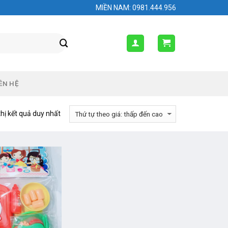
MIỀN NAM: 0981.444.956
ÊN HỆ
thị kết quả duy nhất