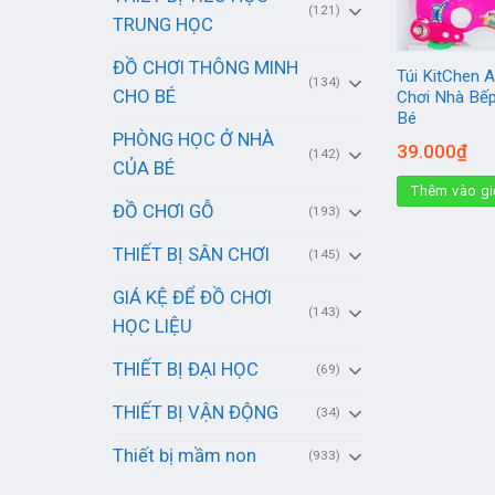
(121)
TRUNG HỌC
ĐỒ CHƠI THÔNG MINH
Túi KitChen 
(134)
CHO BÉ
Chơi Nhà Bế
Bé
PHÒNG HỌC Ở NHÀ
39.000
₫
(142)
CỦA BÉ
Thêm vào gi
ĐỒ CHƠI GỖ
(193)
THIẾT BỊ SÂN CHƠI
(145)
GIÁ KỆ ĐỂ ĐỒ CHƠI
(143)
HỌC LIỆU
THIẾT BỊ ĐẠI HỌC
(69)
THIẾT BỊ VẬN ĐỘNG
(34)
Thiết bị mầm non
(933)