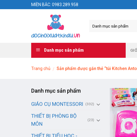
Skip
MIỀN BẮC: 0983.289.958
to
content
Danh mục sản phẩm
GIỚ
Trang chủ
Sản phẩm được gắn thẻ “túi Kitchen Anto
/
Danh mục sản phẩm
GIÁO CỤ MONTESSORI
(332)
THIẾT BỊ PHÒNG BỘ
(23)
MÔN
THIẾT BỊ TIỂU HỌC -