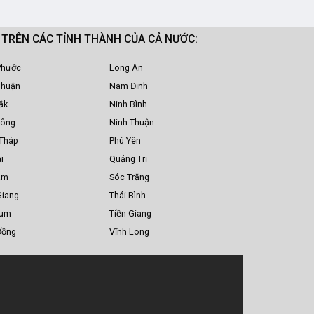
M TRÊN CÁC TỈNH THÀNH CỦA CẢ NƯỚC:
Phước
Long An
Thuận
Nam Định
ắk
Ninh Bình
Nông
Ninh Thuận
Tháp
Phú Yên
i
Quảng Trị
am
Sóc Trăng
Giang
Thái Bình
Tum
Tiền Giang
Đồng
Vĩnh Long