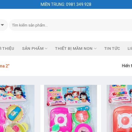
MIỀN TRUNG: 0981.349.928
I THIỆU
SẢN PHẨM
THIẾT BỊ MẦM NON
TIN TỨC
LI
Hiển 
na 2”