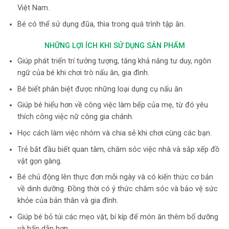
Việt Nam.
Bé có thể sử dụng đũa, thìa trong quá trình tập ăn.
NHỮNG LỢI ÍCH KHI SỬ DỤNG SẢN PHẨM
Giúp phát triển trí tưởng tượng, tăng khả năng tư duy, ngôn
ngữ của bé khi chơi trò nấu ăn, gia đình.
Bé biết phân biệt được những loại dụng cụ nấu ăn
Giúp bé hiểu hơn về công việc làm bếp của mẹ, từ đó yêu
thích công việc nữ công gia chánh.
Học cách làm việc nhóm và chia sẻ khi chơi cùng các bạn.
Trẻ bắt đầu biết quan tâm, chăm sóc việc nhà và sắp xếp đồ
vật gọn gàng.
Bé chủ động lên thực đơn mỗi ngày và có kiến thức cơ bản
về dinh dưỡng. Đồng thời có ý thức chăm sóc và bảo vệ sức
khỏe của bản thân và gia đình.
Giúp bé bỏ túi các mẹo vặt, bí kíp để món ăn thêm bổ dưỡng
và hấp dẫn hơn.