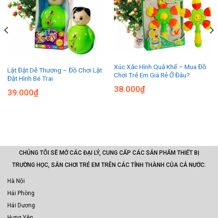
Xúc Xắc Hình Quả Khế – Mua Đồ
Lật Đật Dễ Thương – Đồ Chơi Lật
Chơi Trẻ Em Giá Rẻ Ở Đâu?
Đật Hình Bé Trai
38.000
₫
39.000
₫
CHÚNG TÔI SẼ MỞ CÁC ĐẠI LÝ, CUNG CẤP CÁC SẢN PHẨM THIẾT BỊ
TRƯỜNG HỌC, SÂN CHƠI TRẺ EM TRÊN CÁC TỈNH THÀNH CỦA CẢ NƯỚC:
Hà Nội
Hải Phòng
Hải Dương
Hưng Yên