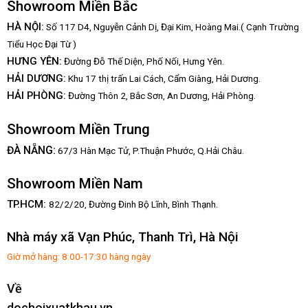
Showroom Miền Bắc
HÀ NỘI:
Số 117 D4, Nguyễn Cảnh Dị, Đại Kim, Hoàng Mai.( Cạnh Trường
Tiểu Học Đại Từ )
HƯNG YÊN:
Đường Đỗ Thế Diện, Phố Nối, Hưng Yên.
HẢI DƯƠNG:
Khu 17 thị trấn Lai Cách, Cẩm Giàng, Hải Dương.
HẢI PHÒNG:
Đường Thôn 2, Bắc Sơn, An Dương, Hải Phòng.
Showroom Miền Trung
:
ĐÀ NẴNG
67/3 Hàn Mạc Tử, P.Thuận Phước, Q.Hải Châu.
Showroom Miền Nam
TP.HCM:
82/2/20, Đường Đinh Bộ Lĩnh,
Bình Thạnh.
Nhà máy xã Vạn Phúc, Thanh Trì, Hà Nội
Giờ mở hàng: 8:00-17:30 hàng ngày
Về
dochoixuatkhau.vn