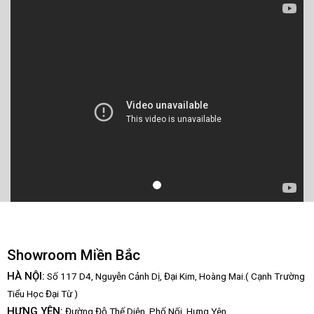
Showroom Miền Bắc
HÀ NỘI:
Số 117 D4, Nguyễn Cảnh Dị, Đại Kim, Hoàng Mai.( Cạnh Trường
Tiểu Học Đại Từ )
HƯNG YÊN:
Đường Đỗ Thế Diện, Phố Nối, Hưng Yên.