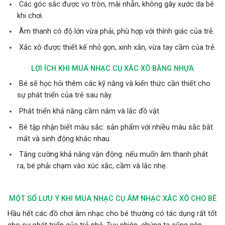
Các góc sắc được vo tròn, mài nhẵn, không gây xước da bé
khi chơi.
Âm thanh có độ lớn vừa phải, phù hợp với thính giác của trẻ.
Xắc xô được thiết kế nhỏ gọn, xinh xắn, vừa tay cầm của trẻ.
LỢI ÍCH KHI MUA NHẠC CỤ XẮC XÔ BẰNG NHỰA
Bé sẽ học hỏi thêm các kỹ năng và kiến thức cần thiết cho
sự phát triển của trẻ sau này.
Phát triển khả năng cầm nắm và lắc đồ vật.
Bé tập nhận biết màu sắc: sản phẩm với nhiều màu sắc bắt
mắt và sinh động khác nhau
Tăng cường khả năng vận động: nếu muốn âm thanh phát
ra, bé phải chạm vào xúc xắc, cầm và lắc nhẹ.
MỘT SỐ LƯU Ý KHI MUA NHẠC CỤ ÂM NHẠC XẮC XÔ CHO BÉ
Hầu hết các đồ chơi âm nhạc cho bé thường có tác dụng rất tốt