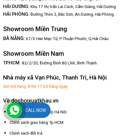
HẢI DƯƠNG:
Khu 17 thị trấn Lai Cách, Cẩm Giàng, Hải Dương.
HẢI PHÒNG:
Đường Thôn 2, Bắc Sơn, An Dương, Hải Phòng.
Showroom Miền Trung
:
ĐÀ NẴNG
67/3 Hàn Mạc Tử, P.Thuận Phước, Q.Hải Châu.
Showroom Miền Nam
TP.HCM:
82/2/20, Đường Đinh Bộ Lĩnh,
Bình Thạnh.
Nhà máy xã Vạn Phúc, Thanh Trì, Hà Nội
Giờ mở hàng: 8:00-17:30 hàng ngày
Về dochoixuatkhau.vn
CALL NOW
Chính sách giao hàng Tp Hà Nội
Chính sách giao hàng Tp HCM
Chính sách đổi trả