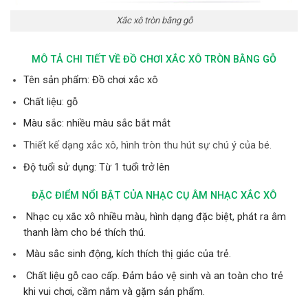
Xắc xô tròn bằng gỗ
MÔ TẢ CHI TIẾT VỀ ĐỒ CHƠI XẮC XÔ TRÒN BẰNG GỖ
Tên sản phẩm: Đồ chơi xắc xô
Chất liệu: gỗ
Màu sắc: nhiều màu sắc bắt mắt
Thiết kế dạng xắc xô, hình tròn thu hút sự chú ý của bé.
Độ tuổi sử dụng: Từ 1 tuổi trở lên
ĐẶC ĐIỂM NỔI BẬT CỦA NHẠC CỤ ÂM NHẠC XẮC XÔ
Nhạc cụ xắc xô nhiều màu, hình dạng đặc biệt, phát ra âm
thanh làm cho bé thích thú.
Màu sắc sinh động, kích thích thị giác của trẻ.
Chất liệu gỗ cao cấp. Đảm bảo vệ sinh và an toàn cho trẻ
khi vui chơi, cầm nắm và gặm sản phẩm.