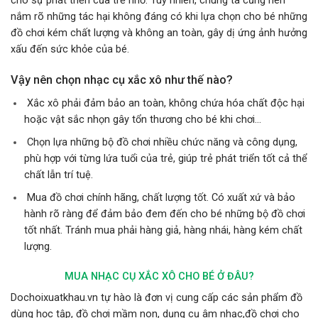
cho sự phát triển của trẻ nhỏ. Tuy nhiên, chúng ta cũng nên
nắm rõ những tác hại không đáng có khi lựa chọn cho bé những
đồ chơi kém chất lượng và không an toàn, gây dị ứng ảnh hưởng
xấu đến sức khỏe của bé.
Vậy nên chọn nhạc cụ xắc xô như thế nào?
Xắc xô phải đảm bảo an toàn, không chứa hóa chất độc hại
hoặc vật sắc nhọn gây tổn thương cho bé khi chơi…
Chọn lựa những bộ đồ chơi nhiều chức năng và công dụng,
phù hợp với từng lứa tuổi của trẻ, giúp trẻ phát triển tốt cả thể
chất lẫn trí tuệ.
Mua đồ chơi chính hãng, chất lượng tốt. Có xuất xứ và bảo
hành rõ ràng để đảm bảo đem đến cho bé những bộ đồ chơi
tốt nhất. Tránh mua phải hàng giả, hàng nhái, hàng kém chất
lượng.
MUA NHẠC CỤ XẮC XÔ CHO BÉ
Ở ĐÂU?
Dochoixuatkhau.vn tự hào là đơn vị cung cấp các sản phẩm đồ
dùng học tập, đồ chơi mầm non, dụng cụ âm nhạc,đồ chơi cho