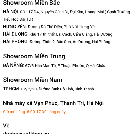
Showroom Miền Bắc
HÀ NỘI:
Số 117 D4, Nguyễn Cảnh Dị, Đại Kim, Hoàng Mai.( Cạnh Trường
Tiểu Học Đại Từ )
HƯNG YÊN:
Đường Đỗ Thế Diện, Phố Nối, Hưng Yên.
HẢI DƯƠNG:
Khu 17 thị trấn Lai Cách, Cẩm Giàng, Hải Dương.
HẢI PHÒNG:
Đường Thôn 2, Bắc Sơn, An Dương, Hải Phòng.
Showroom Miền Trung
:
ĐÀ NẴNG
67/3 Hàn Mạc Tử, P.Thuận Phước, Q.Hải Châu.
Showroom Miền Nam
TP.HCM:
82/2/20, Đường Đinh Bộ Lĩnh,
Bình Thạnh.
Nhà máy xã Vạn Phúc, Thanh Trì, Hà Nội
Giờ mở hàng: 8:00-17:30 hàng ngày
Về
dochoixuatkhau.vn