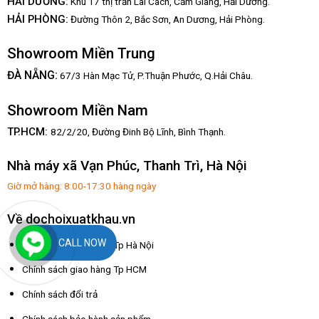
HẢI DƯƠNG:
Khu 17 thị trấn Lai Cách, Cẩm Giàng, Hải Dương.
HẢI PHÒNG:
Đường Thôn 2, Bắc Sơn, An Dương, Hải Phòng.
Showroom Miền Trung
:
ĐÀ NẴNG
67/3 Hàn Mạc Tử, P.Thuận Phước, Q.Hải Châu.
Showroom Miền Nam
TP.HCM:
82/2/20, Đường Đinh Bộ Lĩnh,
Bình Thạnh.
Nhà máy xã Vạn Phúc, Thanh Trì, Hà Nội
Giờ mở hàng: 8:00-17:30 hàng ngày
Về dochoixuatkhau.vn
CALL NOW
Chính sách giao hàng Tp Hà Nội
Chính sách giao hàng Tp HCM
Chính sách đổi trả
Chính sách bảo hành sản phẩm