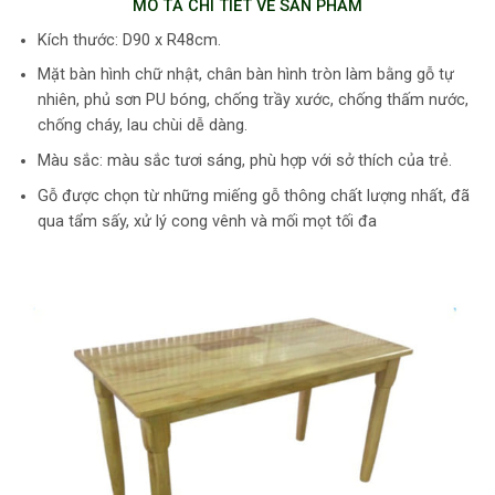
MÔ TẢ CHI TIẾT VỀ SẢN PHẦM
Kích thước: D90 x R48cm.
Mặt bàn hình chữ nhật, chân bàn hình tròn làm bằng gỗ tự
nhiên, phủ sơn PU bóng, chống trầy xước, chống thấm nước,
chống cháy, lau chùi dễ dàng.
Màu sắc: màu sắc tươi sáng, phù hợp với sở thích của trẻ.
Gỗ được chọn từ những miếng gỗ thông chất lượng nhất, đã
qua tẩm sấy, xử lý cong vênh và mối mọt tối đa