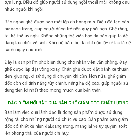
tựa lưng. Điều đó giúp người sử dụng ngồi thoải mái, không đau
nhức người khi ngồi.
Bên ngoài ghế được bọc một lớp da bóng mịn. Điều đó tạo nên
sự sang trọng, giúp người dùng trở nên quý phái hơn. Ghế rộng,
to, bề thế uy nghi. Không những thế việc bọc da còn giúp ta dễ
dàng lau chùi, vệ sinh. Khi ghế bám bụi ta chỉ cần lấy rẻ lau là sẽ
sạch ngay như mới.
Đây là sản phẩm phổ biến dùng cho nhân viên văn phòng. Đáy
ghế được lắp đặt vòng xoay. Chân ghế được đặt bánh xe thuận
tiện, giúp người sử dụng di chuyển khi cần. Hơn nữa, ghế giám
đốc còn có tính năng tùy chỉnh, nâng hạ độ cao, giúp người sử
dụng tiện lợi nhất theo mong muốn của bản thân.
ĐẶC ĐIỂM NỔI BẬT CỦA BÀN GHẾ GIÁM ĐỐC CHẤT LƯỢNG
Bàn làm việc của lãnh đạo là dòng sản phẩm được sử dụng
rộng rãi cho những người có chức vụ cao. Sản phẩm bàn giám
đốc có thiết kế hiện đại,sang trọng, mang lại vẻ uy quyền, toát
lên phong thái của người chỉ huy.