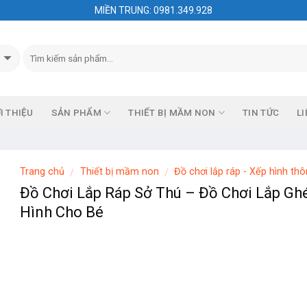
MIỀN TRUNG: 0981.349.928
I THIỆU
SẢN PHẨM
THIẾT BỊ MẦM NON
TIN TỨC
LI
Trang chủ
Thiết bị mầm non
Đồ chơi lắp ráp - Xếp hình th
/
/
Đồ Chơi Lắp Ráp Sở Thú – Đồ Chơi Lắp G
Hình Cho Bé