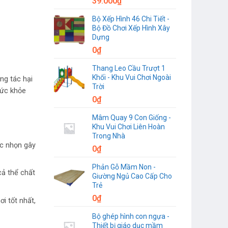
39.000
₫
Bộ Xếp Hình 46 Chi Tiết -
Bộ Đồ Chơi Xếp Hình Xây
Dựng
0
₫
Thang Leo Cầu Trượt 1
Khối - Khu Vui Chơi Ngoài
ng tác hại
Trời
sức khỏe
0
₫
Mâm Quay 9 Con Giống -
Khu Vui Chơi Liên Hoàn
Trong Nhà
ắc nhọn gây
0
₫
Phản Gỗ Mầm Non -
cả thể chất
Giường Ngủ Cao Cấp Cho
Trẻ
0
₫
i tốt nhất,
Bộ ghép hình con ngựa -
Thiết bị giáo dục mầm