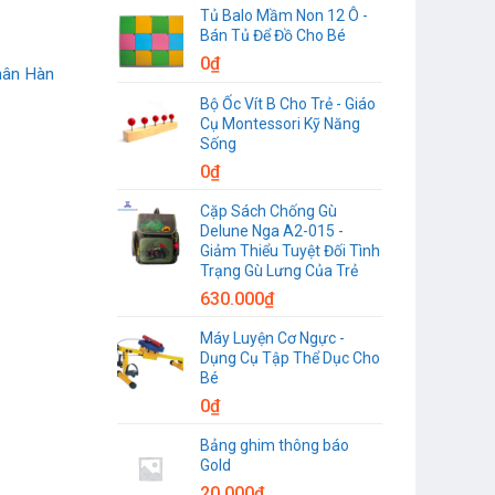
Tủ Balo Mầm Non 12 Ô -
Bán Tủ Để Đồ Cho Bé
0
₫
hân Hàn
Bộ Ốc Vít B Cho Trẻ - Giáo
Cụ Montessori Kỹ Năng
Sống
0
₫
Cặp Sách Chống Gù
Delune Nga A2-015 -
Giảm Thiểu Tuyệt Đối Tình
Trạng Gù Lưng Của Trẻ
630.000
₫
Máy Luyện Cơ Ngực -
Dụng Cụ Tập Thể Dục Cho
Bé
0
₫
Bảng ghim thông báo
Gold
20.000
₫