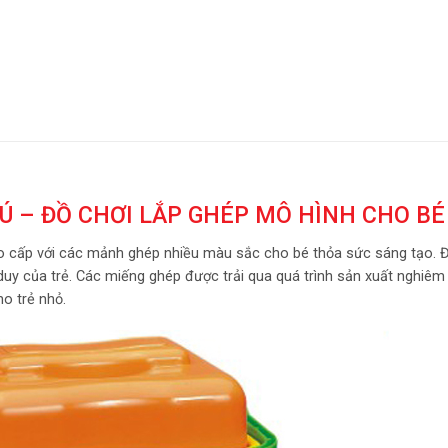
HÚ – ĐỒ CHƠI LẮP GHÉP MÔ HÌNH CHO BÉ
ao cấp với các mảnh ghép nhiều màu sắc cho bé thỏa sức sáng tạo. Đ
duy của trẻ. Các miếng ghép được trải qua quá trình sản xuất nghiêm 
o trẻ nhỏ.