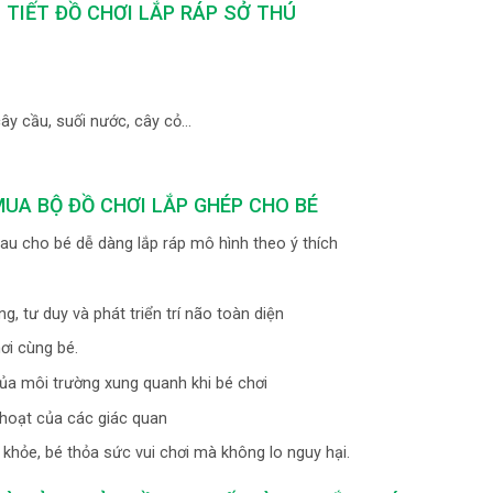
 TIẾT ĐỒ CHƠI LẮP RÁP SỞ THÚ
cây cầu, suối nước, cây cỏ…
 MUA BỘ ĐỒ CHƠI LẮP GHÉP CHO BÉ
au cho bé dễ dàng lắp ráp mô hình theo ý thích
g, tư duy và phát triển trí não toàn diện
ơi cùng bé.
 của môi trường xung quanh khi bé chơi
h hoạt của các giác quan
 khỏe, bé thỏa sức vui chơi mà không lo nguy hại.