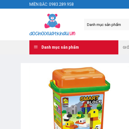
Skip
MIỀN BẮC: 0983.289.958
to
content
Danh mục sản phẩm
GIỚ