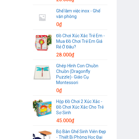
Ghế làm việc inox - Ghế
văn phòng
0
₫
Đồ Chơi Xúc Xắc Trẻ Em -
Mua Đồ Chơi Trẻ Em Giá
Rẻ Ở Đâu?
28.000
₫
Ghép Hình Con Chuồn
Chuồn (Dragonfly
Puzzle)- Giáo Cụ
Montessori
0
₫
Hộp Đồ Chơi 2 Xúc Xắc -
Đồ Chơi Xúc Xắc Cho Trẻ
Sơ Sinh
45.000
₫
Bộ Bàn Ghế Sinh Viên Đẹp
- Thiết Bị Phòng Học Đại