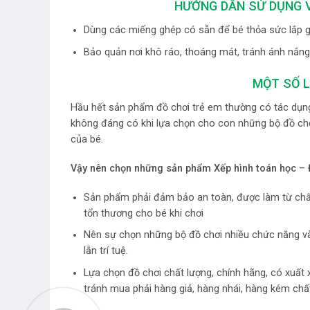
HƯỚNG DẪN SỬ DỤNG V
Dùng các miếng ghép có sẵn để bé thỏa sức lắp 
Bảo quản nơi khô ráo, thoáng mát, tránh ánh nắng 
MỘT SỐ L
Hầu hết sản phẩm đồ chơi trẻ em thường có tác dụng 
không đáng có khi lựa chọn cho con những bộ đồ ch
của bé.
Vậy nên chọn những
sản phẩm Xếp hình toán học – 
Sản phẩm phải đảm bảo an toàn, được làm từ chất
tổn thương cho bé khi chơi
Nên sự chọn những bộ đồ chơi nhiều chức năng và cô
lẫn trí tuệ.
Lựa chọn đồ chơi chất lượng, chính hãng, có xuất
tránh mua phải hàng giả, hàng nhái, hàng kém chấ