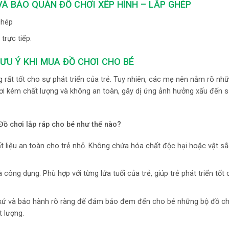
À BẢO QUẢN ĐỒ CHƠI XẾP HÌNH – LẮP GHÉP
ghép
trực tiếp.
ƯU Ý KHI MUA ĐỒ CHƠI CHO BÉ
rất tốt cho sự phát triển của trẻ. Tuy nhiên, các mẹ nên nắm rõ nhữ
ơi kém chất lượng và không an toàn, gây dị ứng ảnh hưởng xấu đến 
Đồ chơi lắp ráp
cho bé như thế nào?
 liệu an toàn cho trẻ nhỏ. Không chứa hóa chất độc hại hoặc vật s
ng dụng. Phù hợp với từng lứa tuổi của trẻ, giúp trẻ phát triển tốt 
 xứ và bảo hành rõ ràng để đảm bảo đem đến cho bé những bộ đồ chơ
t lượng.