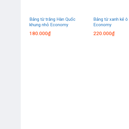
g có chân
Bảng từ trắng Hàn Quốc
Bảng từ xanh kẻ ô 
 Gold
khung nhỏ Economy
Economy
180.000
₫
220.000
₫