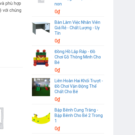
 và phù hợp
non
ệ với chúng
0
₫
Bàn Làm Việc Nhân Viên
Giá Rẻ - Chất Lượng - Uy
Tín
0
₫
Đồng Hồ Lắp Ráp - Đồ
Chơi Gỗ Thông Minh Cho
Bé
0
₫
Liên Hoàn Hai Khối Trượt -
Đồ Chơi Vận Động Thể
Chất Cho Bé
0
₫
Bập Bênh Cung Trăng -
Bập Bênh Cho Bé 2 Trong
1
0
₫