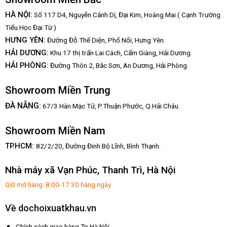
HÀ NỘI:
Số 117 D4, Nguyễn Cảnh Dị, Đại Kim, Hoàng Mai.( Cạnh Trường
Tiểu Học Đại Từ )
HƯNG YÊN:
Đường Đỗ Thế Diện, Phố Nối, Hưng Yên.
HẢI DƯƠNG:
Khu 17 thị trấn Lai Cách, Cẩm Giàng, Hải Dương.
HẢI PHÒNG:
Đường Thôn 2, Bắc Sơn, An Dương, Hải Phòng.
Showroom Miền Trung
:
ĐÀ NẴNG
67/3 Hàn Mạc Tử, P.Thuận Phước, Q.Hải Châu.
Showroom Miền Nam
TP.HCM:
82/2/20, Đường Đinh Bộ Lĩnh,
Bình Thạnh.
Nhà máy xã Vạn Phúc, Thanh Trì, Hà Nội
Giờ mở hàng: 8:00-17:30 hàng ngày
Về dochoixuatkhau.vn
Chính sách giao hàng Tp Hà Nội