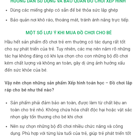
HƯỚNG DẪN SỬ DỤNG VÀ BẢO QUẢN ĐỒ CHƠI XẾP HÌNH
Dùng các miếng ghép có sẵn để bé thỏa sức lắp ghép
Bảo quản nơi khô ráo, thoáng mát, tránh ánh nắng trực tiếp.
MỘT SỐ LƯU Ý KHI MUA ĐỒ CHƠI CHO BÉ
Hầu hết sản phẩm đồ chơi trẻ em thường có tác dụng rất tốt
cho sự phát triển của trẻ. Tuy nhiên, các mẹ nên nắm rõ những
tác hại không đáng có khi lựa chọn cho con những bộ đồ chơi
kém chất lượng và không an toàn, gây dị ứng ảnh hưởng xấu
đến sức khỏe của bé.
Vậy nên chọn những
sản phẩm Xếp hình toán học – Đồ chơi lắp
ráp
cho bé như thế nào?
Sản phẩm phải đảm bảo an toàn, được làm từ chất liệu an
toàn cho trẻ nhỏ. Không chứa hóa chất độc hại hoặc vật sắc
nhọn gây tổn thương cho bé khi chơi
Nên sự chọn những bộ đồ chơi nhiều chức năng và công
dụng. Phù hợp với từng lứa tuổi của trẻ, giúp trẻ phát triển tốt