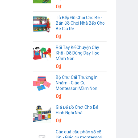
0
₫
Tủ Bếp Đồ Chơi Cho Bé -
Bán Đồ Chơi Nhà Bếp Cho
Bé Giá Rẻ
0
₫
Rối Tay Kể Chuyện Cây
Khế - Đồ Dùng Dạy Học
Mầm Non
0
₫
Bộ Chữ Cái Thường In
Nhám - Giáo Cụ
Montessori Mầm Non
0
₫
Giá Để Đồ Chơi Cho Bé
Hình Ngôi Nhà
0
₫
Các quả cầu phân số cỡ
lớn - Giáo cụ montessori