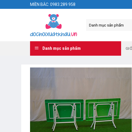
Skip
MIỀN BẮC: 0983.289.958
to
content
Danh mục sản phẩm
GIỚ