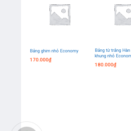
àn Quốc
Bảng từ trắng Hàn
Bảng ghim nhỏ Economy
khung nhỏ Econo
170.000
₫
180.000
₫