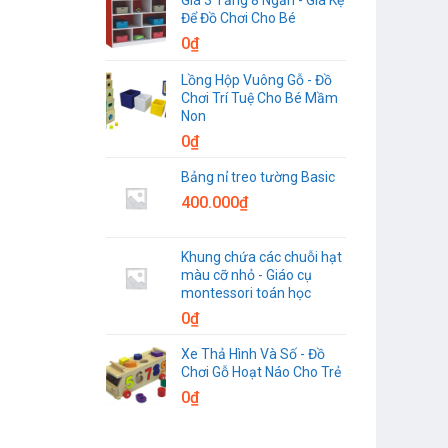
Để Đồ Chơi Cho Bé
0
₫
Lồng Hộp Vuông Gỗ - Đồ
Chơi Trí Tuệ Cho Bé Mầm
Non
0
₫
Bảng nỉ treo tường Basic
400.000
₫
Khung chứa các chuỗi hạt
màu cỡ nhỏ - Giáo cụ
montessori toán học
0
₫
Xe Thả Hình Và Số - Đồ
Chơi Gỗ Hoạt Náo Cho Trẻ
0
₫