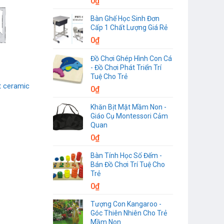
0
₫
Bàn Ghế Học Sinh Đơn
Cấp 1 Chất Lượng Giá Rẻ
0
₫
Đồ Chơi Ghép Hình Con Cá
- Đồ Chơi Phát Triển Trí
Tuệ Cho Trẻ
t ceramic
0
₫
Khăn Bịt Mặt Mầm Non -
Giáo Cụ Montessori Cảm
Quan
0
₫
Bàn Tính Học Số Đếm -
Bán Đồ Chơi Trí Tuệ Cho
Trẻ
0
₫
Tượng Con Kangaroo -
Góc Thiên Nhiên Cho Trẻ
Mầm Non