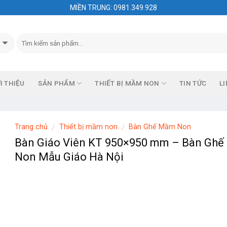
MIỀN TRUNG: 0981.349.928
I THIỆU
SẢN PHẨM
THIẾT BỊ MẦM NON
TIN TỨC
LI
Trang chủ
Thiết bị mầm non
Bàn Ghế Mầm Non
/
/
Bàn Giáo Viên KT 950×950 mm – Bàn Gh
Non Mẫu Giáo Hà Nội