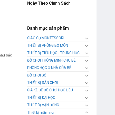
Ngày Theo Chính Sách
Danh mục sản phẩm
GIÁO CỤ MONTESSORI
THIẾT BỊ PHÒNG BỘ MÔN
THIẾT BỊ TIỂU HỌC - TRUNG HỌC
màu sắc
ĐỒ CHƠI THÔNG MINH CHO BÉ
PHÒNG HỌC Ở NHÀ CỦA BÉ
ĐỒ CHƠI GỖ
THIẾT BỊ SÂN CHƠI
GIÁ KỆ ĐỂ ĐỒ CHƠI HỌC LIỆU
THIẾT BỊ ĐẠI HỌC
THIẾT BỊ VẬN ĐỘNG
Thiết bị mầm non