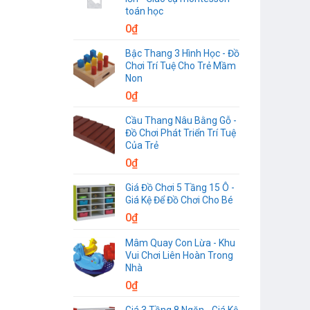
toán học
0
₫
Bậc Thang 3 Hình Học - Đồ
Chơi Trí Tuệ Cho Trẻ Mầm
Non
0
₫
Cầu Thang Nâu Bằng Gỗ -
Đồ Chơi Phát Triển Trí Tuệ
Của Trẻ
0
₫
Giá Đồ Chơi 5 Tầng 15 Ô -
Giá Kệ Để Đồ Chơi Cho Bé
0
₫
Mâm Quay Con Lừa - Khu
Vui Chơi Liên Hoàn Trong
Nhà
0
₫
Giá 3 Tầng 8 Ngăn - Giá Kệ